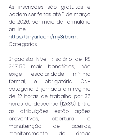
As inscrições são gratuitas e 
podem ser feitas até 11 de março 
de 2026, por meio do formulário 
on-line: 
https://tinyurl.com/my3rbsxm
.
Categorias
Brigadista Nível II: salário de R$ 
2.431,50 mais benefícios; não 
exige escolaridade mínima 
formal; é obrigatória CNH 
categoria B; jornada em regime 
de 12 horas de trabalho por 36 
horas de descanso (12x36). Entre 
as atribuições estão ações 
preventivas, abertura e 
manutenção de aceiros, 
monitoramento de áreas 