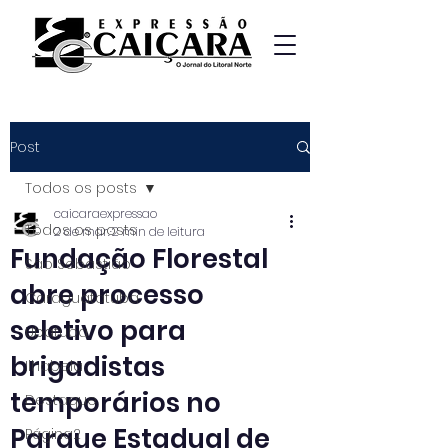
Post
Todos os posts
caicaraexpressao
Todos os posts
2 de mar.
2 min de leitura
Fundação Florestal
São Sebastião
abre processo
Caraguatatuba
seletivo para
Ubatuba
brigadistas
Ilhabela
temporários no
Destaque
Parque Estadual de
Página2