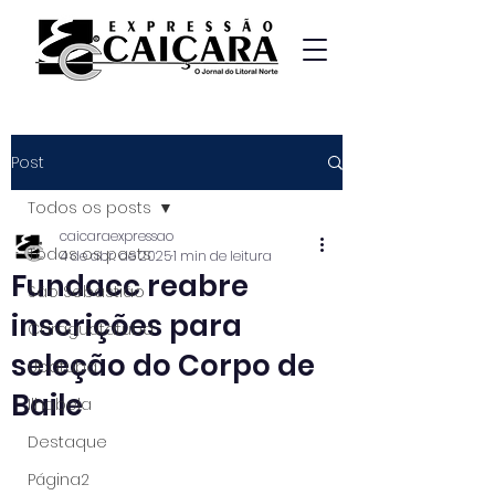
Post
Todos os posts
caicaraexpressao
Todos os posts
4 de abr. de 2025
1 min de leitura
Fundacc reabre
São Sebastião
inscrições para
Caraguatatuba
seleção do Corpo de
Ubatuba
Baile
Ilhabela
Destaque
Página2