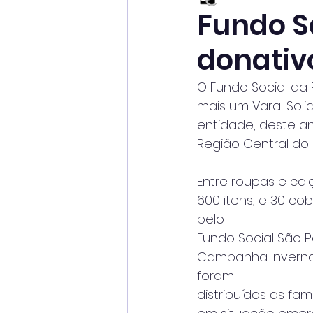
Fundo So
donativo
O Fundo Social da P
mais um Varal Soli
entidade, deste an
Região Central do 
Entre roupas e cal
600 itens, e 30 co
pelo
Fundo Social São P
Campanha Inverno 
foram
distribuídos as famí