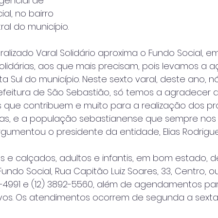
gencial de
al, no bairro 
ral do município.
ralizado Varal Solidário aproxima o Fundo Social, e
 solidárias, aos que mais precisam, pois levamos a 
a Sul do município. Neste sexto varal, deste ano, n
refeitura de São Sebastião, só temos a agradecer 
os que contribuem e muito para a realização dos pr
s, e a população sebastianense que sempre nos
rgumentou o presidente da entidade, Elias Rodrigue
 e calçados, adultos e infantis, em bom estado, 
undo Social, Rua Capitão Luiz Soares, 33, Centro, o
92-4991 e (12) 3892-5560, além de agendamentos pa
ivos. Os atendimentos ocorrem de segunda a sexta-