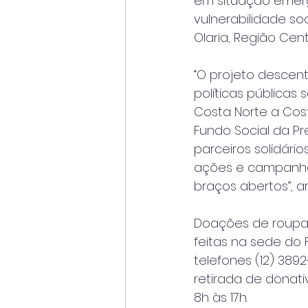
em situação emer
vulnerabilidade soci
Olaria, Região Cent
“O projeto descent
políticas públicas
Costa Norte a Cost
Fundo Social da P
parceiros solidári
ações e campanha
braços abertos”, a
Doações de roupas
feitas na sede do F
telefones (12) 38
retirada de donat
8h às 17h.