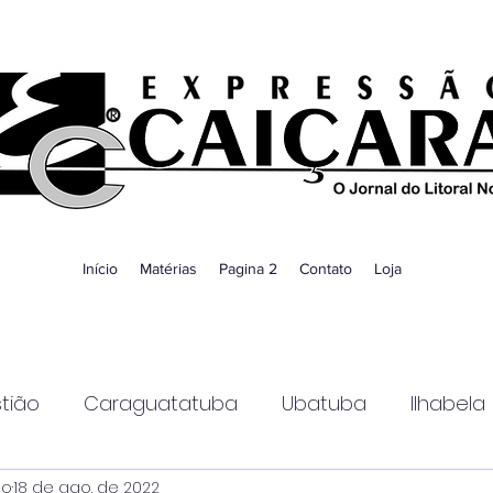
Início
Matérias
Pagina 2
Contato
Loja
tião
Caraguatatuba
Ubatuba
Ilhabela
ao
18 de ago. de 2022
Guaratinguetá