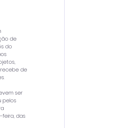
m
ação de
ós do
aos
ojetos,
 recebe de
s.
devem ser
u pelos
ra
feira, das