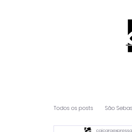
Todos os posts
São Sebas
caicaraexpress
Página2
Itanhaém