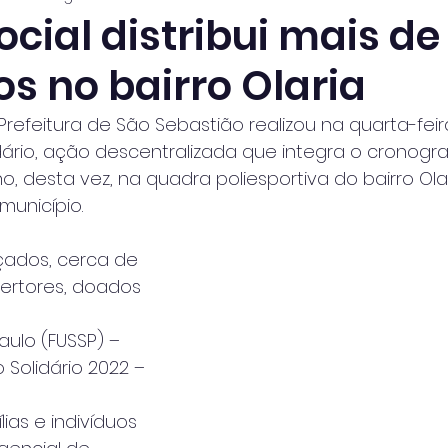
cial distribui mais de
s no bairro Olaria
refeitura de São Sebastião realizou na quarta-feira 
dário, ação descentralizada que integra o cronog
o, desta vez, na quadra poliesportiva do bairro Olar
município.
çados, cerca de 
bertores, doados 
aulo (FUSSP) – 
Solidário 2022 – 
lias e indivíduos 