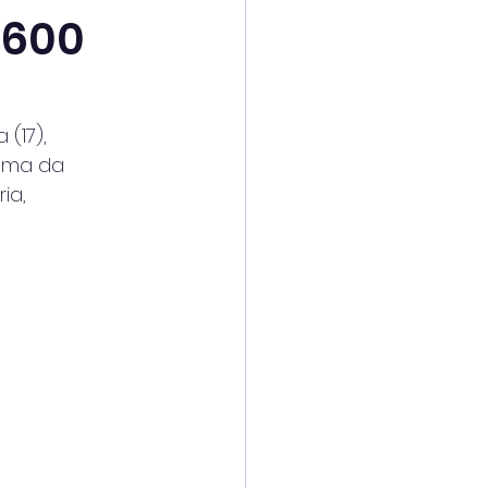
 600
(17),
rama da
ia,