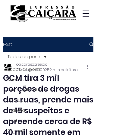
Post
Todos os posts
caicaraexpressao
Todos os posts
27 de ago. de 2025
2 min de leitura
GCM tira 3 mil
São Sebastião
porções de drogas
Caraguatatuba
das ruas, prende mais
Ubatuba
de 15 suspeitos e
Ilhabela
apreende cerca de R$
Destaque
40 mil somente em
Página2