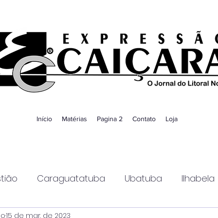
Início
Matérias
Pagina 2
Contato
Loja
tião
Caraguatatuba
Ubatuba
Ilhabela
ao
15 de mar. de 2023
Guaratinguetá