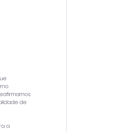
que
erno
reafirmamos
alidade de
ra a