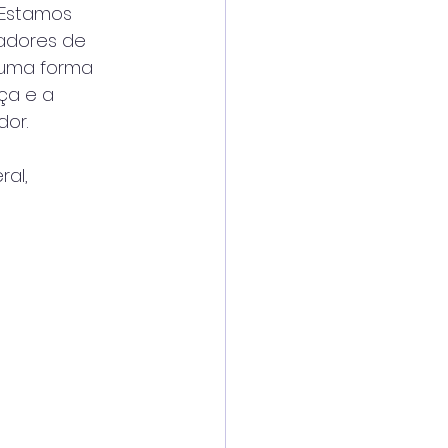
'Estamos
adores de
 uma forma
ça e a
dor.
ral,