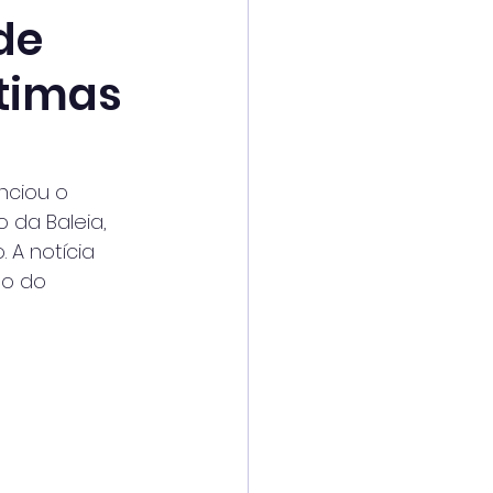
de
ítimas
nciou o
 da Baleia,
 A notícia
ho do