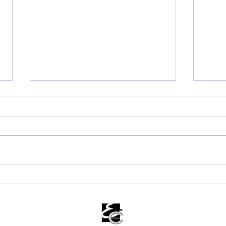
Reinaldinho Moreira
Con
determina análise de
amp
reajuste do vale-
pop
alimentação e outras
em 