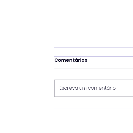
Comentários
Escreva um comentário
Tarcísio escolhe São
Sebastião para primeira
agenda pública após
oficialização da