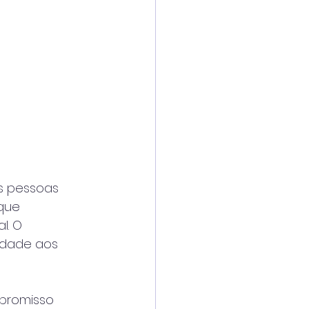
s pessoas
 que
l. O
idade aos
mpromisso