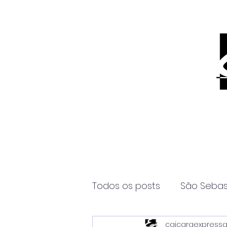
Todos os posts
São Sebas
caicaraexpress
Página2
Itanhaém