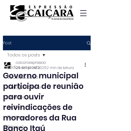
Post
Todos os posts
caicaraexpressao
Todos os posts
24 de fev. de 2025
2 min de leitura
Governo municipal
São Sebastião
participa de reunião
Caraguatatuba
para ouvir
Ubatuba
reivindicações de
Ilhabela
moradores da Rua
Destaque
Banco Itaú
Página2