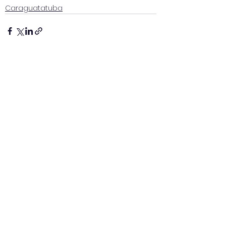
Caraguatatuba
Ver tudo
Posts recentes