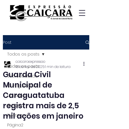
Post
Todos os posts
caicaraexpressao
Todos os posts
18 de fev. de 2025
1 min de leitura
Guarda Civil
São Sebastião
Municipal de
Caraguatatuba
Caraguatatuba
Ubatuba
registra mais de 2,5
Ilhabela
mil ações em janeiro
Destaque
Página2