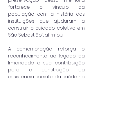
preservação dessa memória 
fortalece o vínculo da 
população com a história das 
instituições que ajudaram a 
construir o cuidado coletivo em 
São Sebastião”, afirmou.
A comemoração reforça o 
reconhecimento ao legado da 
Irmandade e sua contribuição 
para a construção da 
assistência social e da saúde no 
município, mantendo viva uma 
história centenária de serviço à 
comunidade. O hospital está 
localizado à Rua Capitão Luiz 
Soares, 550 no Centro de São 
Sebastião. 