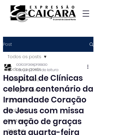
Post
Todos os posts
caicaraexpressao
Todos os posts
1 de jun.
2 min de leitura
Hospital de Clínicas
São Sebastião
celebra centenário da
Caraguatatuba
Irmandade Coração
Ubatuba
de Jesus com missa
Ilhabela
em ação de graças
Destaque
nesta quarta-feira
Página2