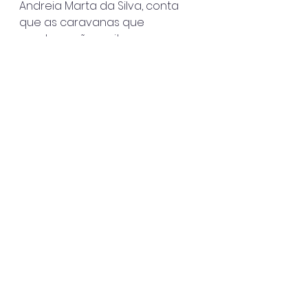
Andreia Marta da Silva, conta 
que as caravanas que 
recebem são muito
importantes para conseguirem 
atender aos 25 hospitais das 
regiões do Vale do
Paraíba, Litoral Norte e Serra da 
Mantiqueira. “São Sebastião tem 
se
mobilizado, trazido doadores 
com frequência, e isso conta 
muito para a
manutenção do nosso 
estoque”, diz.
São Sebastião