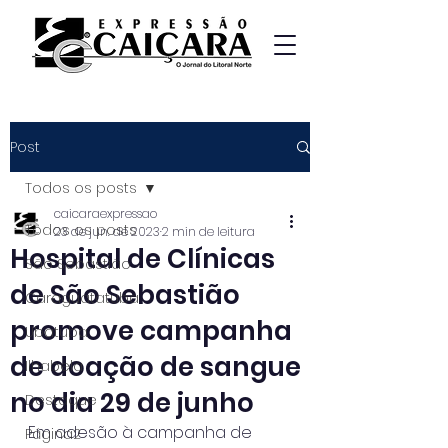
Post
Todos os posts
caicaraexpressao
Todos os posts
23 de jun. de 2023
2 min de leitura
Hospital de Clínicas
São Sebastião
de São Sebastião
Caraguatatuba
promove campanha
Ubatuba
de doação de sangue
Ilhabela
no dia 29 de junho
Destaque
Em adesão à campanha de 
Página2