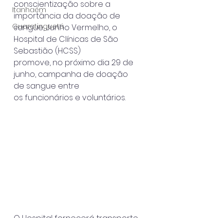
conscientização sobre a 
Itanhaém
importância da doação de
Guaratinguetá
sangue, Junho Vermelho, o 
Hospital de Clínicas de São 
Sebastião (HCSS)
promove, no próximo dia 29 de 
junho, campanha de doação 
de sangue entre
os funcionários e voluntários.