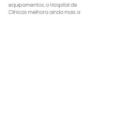
equipamentos, o Hospital de 
Clínicas melhora ainda mais a 
qualidade do atendimento, 
garantindo mais segurança e 
eficiência na saúde para a 
população sebastianense.
São Sebastião
Ver tudo
Posts recentes