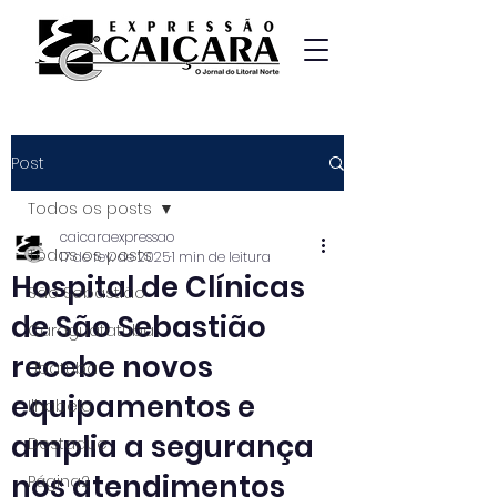
Post
Todos os posts
caicaraexpressao
Todos os posts
17 de fev. de 2025
1 min de leitura
Hospital de Clínicas
São Sebastião
de São Sebastião
Caraguatatuba
recebe novos
Ubatuba
equipamentos e
Ilhabela
amplia a segurança
Destaque
nos atendimentos
Página2