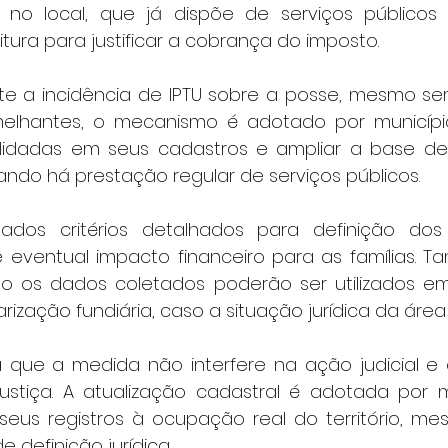
o no local, que já dispõe de serviços públicos b
eitura para justificar a cobrança do imposto.
te a incidência de IPTU sobre a posse, mesmo sem t
lhantes, o mecanismo é adotado por municípios 
dadas em seus cadastros e ampliar a base de co
ndo há prestação regular de serviços públicos.
ados critérios detalhados para definição dos
 eventual impacto financeiro para as famílias. 
o os dados coletados poderão ser utilizados em
ização fundiária, caso a situação jurídica da área 
ma que a medida não interfere na ação judicial e 
Justiça. A atualização cadastral é adotada por m
us registros à ocupação real do território, me
 definição jurídica.