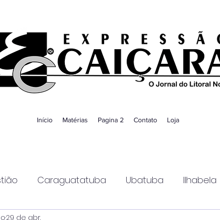
Início
Matérias
Pagina 2
Contato
Loja
tião
Caraguatatuba
Ubatuba
Ilhabela
ao
29 de abr.
Guaratinguetá