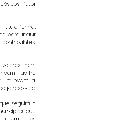
ásicos, fator 
ítulo formal. 
para incluir 
ntribuintes, 
 valores nem 
Também não há 
 um eventual 
seja resolvida.
que seguirá a 
unicípios que 
smo em áreas 