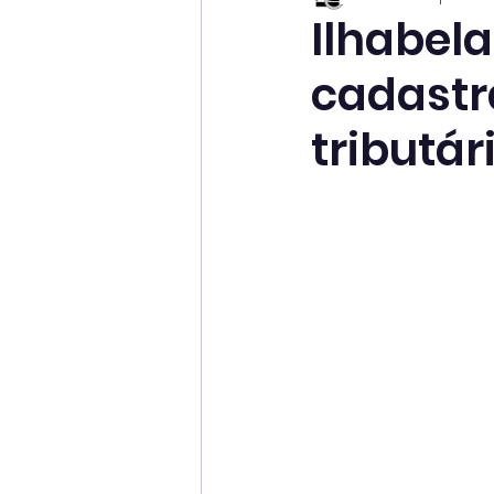
Ilhabel
cadastr
tributár