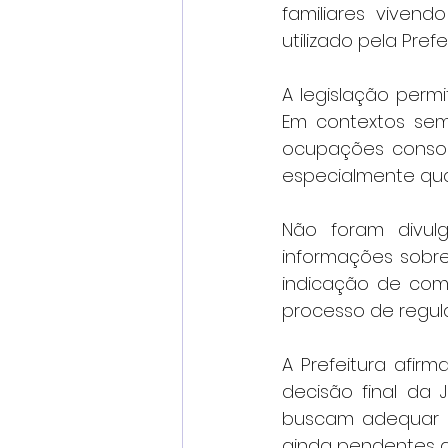
familiares vivend
utilizado pela Pref
A legislação permi
Em contextos seme
ocupações consoli
especialmente qua
Não foram divulg
informações sobre
indicação de com
processo de regular
A Prefeitura afir
decisão final da 
buscam adequar se
ainda pendentes de