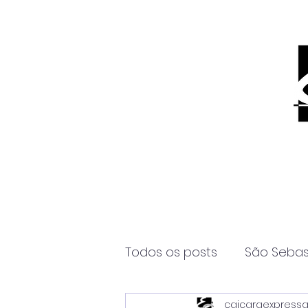
Todos os posts
São Sebas
caicaraexpress
Página2
Itanhaém