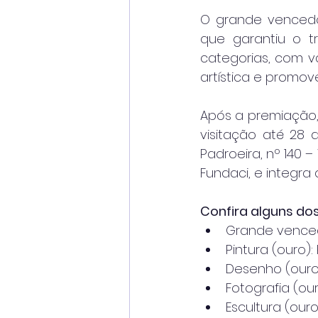
O grande vencedo
que garantiu o tr
categorias, com va
artística e promov
Após a premiação, 
visitação até 28 
Padroeira, nº 140 –
Fundaci, e integra
Confira alguns do
Grande venced
Pintura (ouro)
Desenho (ouro)
Fotografia (our
Escultura (our