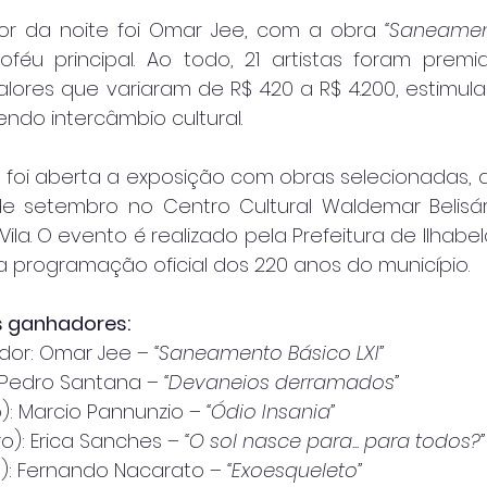
r da noite foi Omar Jee, com a obra 
“Saneamen
oféu principal. Ao todo, 21 artistas foram prem
lores que variaram de R$ 420 a R$ 4.200, estimula
endo intercâmbio cultural.
foi aberta a exposição com obras selecionadas, di
de setembro no Centro Cultural Waldemar Belisár
 Vila. O evento é realizado pela Prefeitura de Ilhabel
 a programação oficial dos 220 anos do município.
s ganhadores:
or: Omar Jee – 
“Saneamento Básico LXI”
: Pedro Santana – 
“Devaneios derramados”
: Marcio Pannunzio – 
“Ódio Insania”
o): Erica Sanches – 
“O sol nasce para... para todos?”
o): Fernando Nacarato – 
“Exoesqueleto”