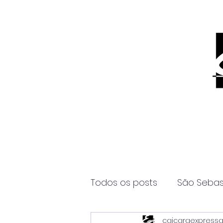
Todos os posts
São Sebas
caicaraexpress
Página2
Itanhaém