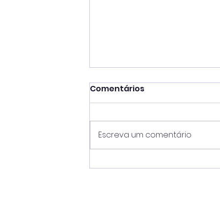
Comentários
Escreva um comentário
Gestão Toninho Colucci
coloca Ilhabela na
liderança do IDEB no
Litoral Norte