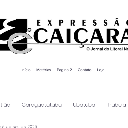
Início
Matérias
Pagina 2
Contato
Loja
tião
Caraguatatuba
Ubatuba
Ilhabela
ao
1 de set. de 2025
Guaratinguetá