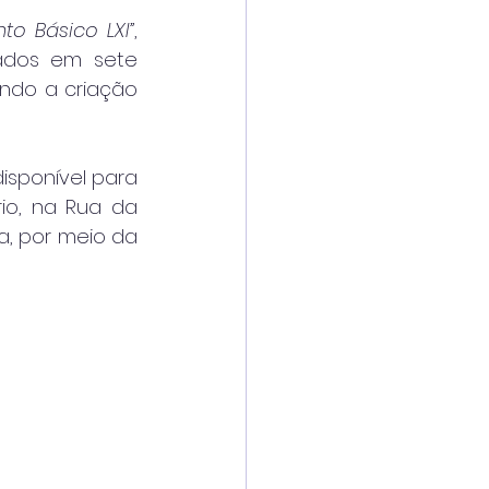
to Básico LXI”
, 
iados em sete 
ndo a criação 
sponível para 
io, na Rua da 
a, por meio da 