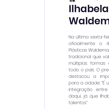
Ilhabela
Waldema
Na última sexta-feir
oficialmente o 
Plásticas Waldemar
tradicional que va
múltiplas formas 
todo o país. O pre
destacou a impo
para a cidade: “É
integração entre
daqui, já que Ilha
talentos”.