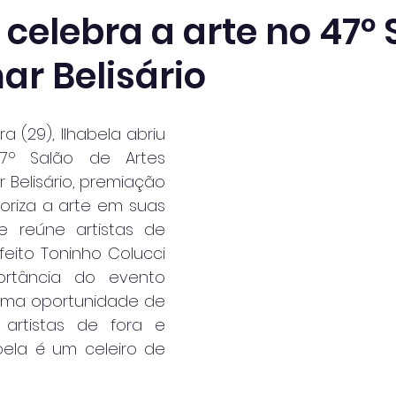
 celebra a arte no 47º
r Belisário
a (29), Ilhabela abriu 
47º Salão de Artes 
 Belisário, premiação 
loriza a arte em suas 
e reúne artistas de 
feito Toninho Colucci 
rtância do evento 
 uma oportunidade de 
 artistas de fora e 
bela é um celeiro de 