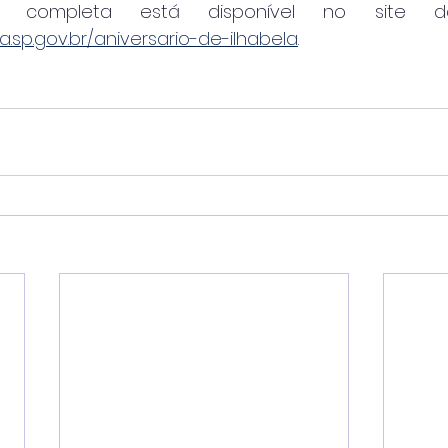
a.sp.gov.br/aniversario-de-ilhabela
.