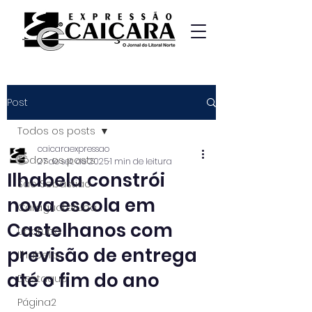
Post
Todos os posts
caicaraexpressao
Todos os posts
27 de set. de 2025
1 min de leitura
Ilhabela constrói
São Sebastião
nova escola em
Caraguatatuba
Castelhanos com
Ubatuba
previsão de entrega
Ilhabela
até o fim do ano
Destaque
Página2