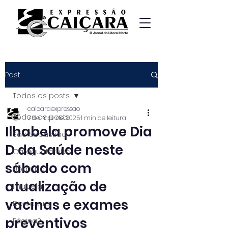
Post
Todos os posts
caicaraexpressao
Todos os posts
7 de mai. de 2025
1 min de leitura
Ilhabela promove Dia
São Sebastião
D da Saúde neste
Caraguatatuba
sábado com
Ubatuba
atualização de
Ilhabela
vacinas e exames
Destaque
preventivos
Página2