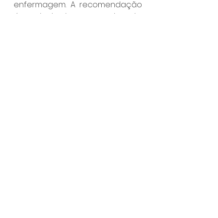
enfermagem. A recomendação 
é que todos levem a caderneta 
de vacinação e documentos 
pessoais.
Ilhabela
Ver tudo
Posts recentes