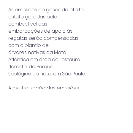
As emissões de gases do efeito 
estufa geradas pelo 
combustível das
embarcações de apoio às 
regatas serão compensadas 
com o plantio de
árvores nativas da Mata 
Atlântica em área de restauro 
florestal do Parque
Ecológico do Tietê, em São Paulo.
A neutralização das emissões 
de carbono é uma iniciativa da 
CBVela
patrocinada pelo IBDN e com 
apoio da Prefeitura de Ilhabela, 
que irá doar 5
mudas de pau-brasil do Viveiro 