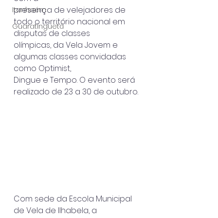
presença de velejadores de 
Itanhaém
todo o território nacional em 
Guaratinguetá
disputas de classes
olímpicas, da Vela Jovem e 
algumas classes convidadas 
como Optimist,
Dingue e Tempo. O evento será 
realizado de 23 a 30 de outubro.
Com sede da Escola Municipal 
de Vela de Ilhabela, a 