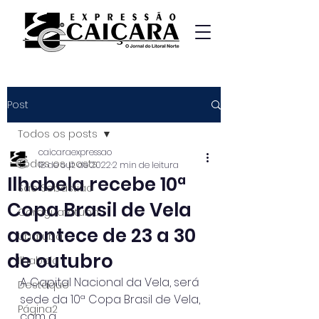
Post
Todos os posts
caicaraexpressao
Todos os posts
18 de out. de 2022
2 min de leitura
Ilhabela recebe 10ª
São Sebastião
Copa Brasil de Vela
Caraguatatuba
acontece de 23 a 30
Ubatuba
de outubro
Ilhabela
A Capital Nacional da Vela, será 
Destaque
sede da 10ª Copa Brasil de Vela, 
Página2
com a