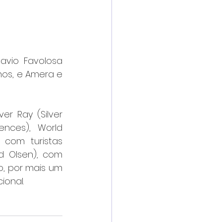
vio Favolosa 
os, e Amera e 
r Ray (Silver 
ences), World 
 com turistas 
d Olsen), com 
o, por mais um 
ional.