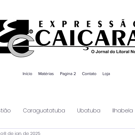
Início
Matérias
Pagina 2
Contato
Loja
tião
Caraguatatuba
Ubatuba
Ilhabela
ao
8 de jan. de 2025
Guaratinguetá