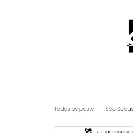
Todos os posts
São Sebas
caicaraexpress
Página2
Itanhaém