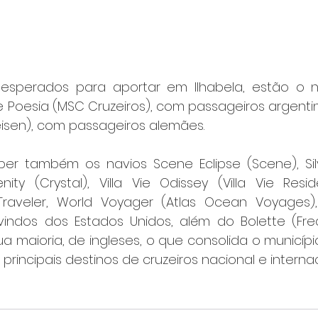
esperados para aportar em Ilhabela, estão o na
e Poesia (MSC Cruzeiros), com passageiros argentin
eisen), com passageiros alemães.
ber também os navios Scene Eclipse (Scene), Silve
nity (Crystal), Villa Vie Odissey (Villa Vie Resid
Traveler, World Voyager (Atlas Ocean Voyages),
vindos dos Estados Unidos, além do Bolette (Fre
a maioria, de ingleses, o que consolida o municípi
rincipais destinos de cruzeiros nacional e internac