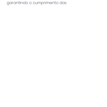
garantindo o cumprimento das 
disposições legais. Também 
notifica e autua contribuintes 
que cometem infrações 
relativas às atividades 
comerciais, fornecendo 
informações sobre a legislação 
vigente para regularizar a 
situação e garantir o 
cumprimento da lei.
Ubatuba