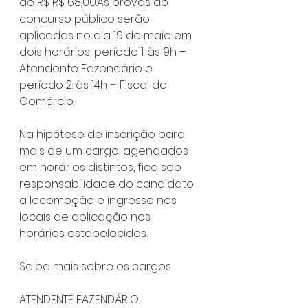
de R$ R$ 68,
00.As
 provas do 
concurso público serão 
aplicadas no dia 19 de maio em 
dois horários, período 1: às 9h – 
Atendente Fazendário e 
período 2: às 14h – Fiscal do 
Comércio.
Na hipótese de inscrição para 
mais de um cargo, agendados 
em horários distintos, fica sob 
responsabilidade do candidato 
a locomoção e ingresso nos 
locais de aplicação nos 
horários estabelecidos.
Saiba mais sobre os cargos
ATENDENTE FAZENDÁRIO
: