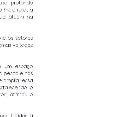
sso pretende 
meio rural, à 
que atuam na 
e os setores 
amas voltados 
 é um espaço 
a pesca e nas 
 ampliar essa 
rtalecendo o 
r”, afirmou o 
ões ligadas à 