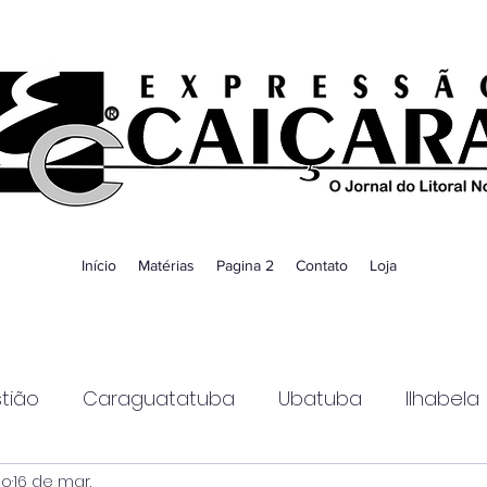
Início
Matérias
Pagina 2
Contato
Loja
tião
Caraguatatuba
Ubatuba
Ilhabela
ao
16 de mar.
Guaratinguetá