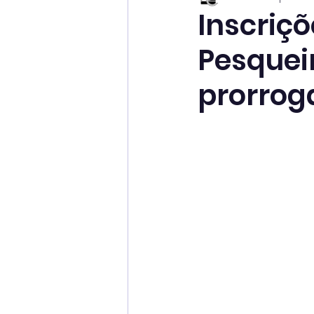
Inscriçõ
Pesquei
prorroga