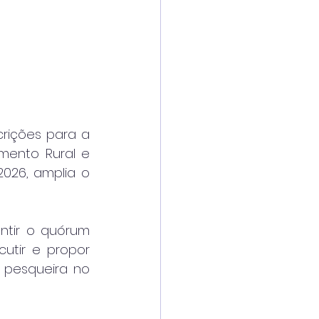
rições para a 
ento Rural e 
026, amplia o 
ntir o quórum 
utir e propor 
 pesqueira no 