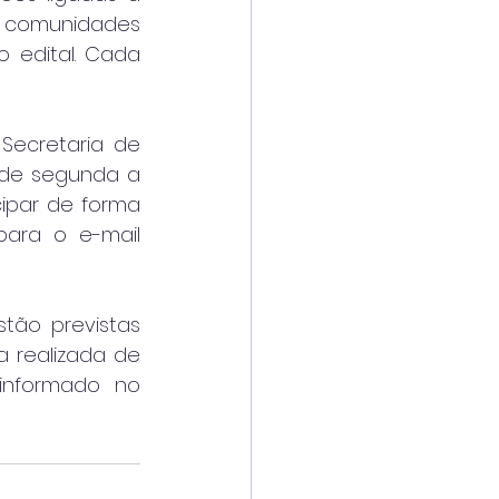
 comunidades 
o edital. Cada 
ecretaria de 
, de segunda a 
cipar de forma 
on-line, com envio da documentação exigida em formato PDF para o e-mail 
tão previstas 
 realizada de 
informado no 