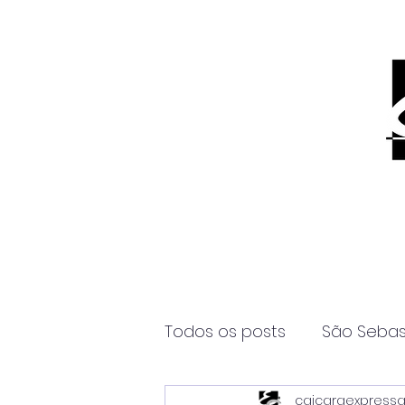
Todos os posts
São Sebas
caicaraexpress
Página2
Itanhaém