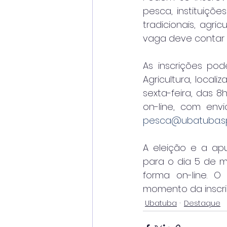
pesca, instituiçõ
tradicionais, agri
vaga deve contar c
As inscrições pod
Agricultura, locali
sexta-feira, das 8
pesca@ubatuba.sp
A eleição e a apu
para o dia 5 de ma
forma on-line. O
momento da inscri
Ubatuba
Destaque