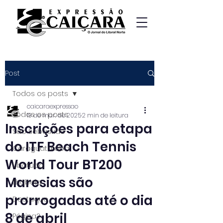
Post
Todos os posts
caicaraexpressao
Todos os posts
19 de mar. de 2025
2 min de leitura
Inscrições para etapa
São Sebastião
do ITF Beach Tennis
Caraguatatuba
World Tour BT200
Ubatuba
Maresias são
Ilhabela
prorrogadas até o dia
Destaque
8 de abril
Página2