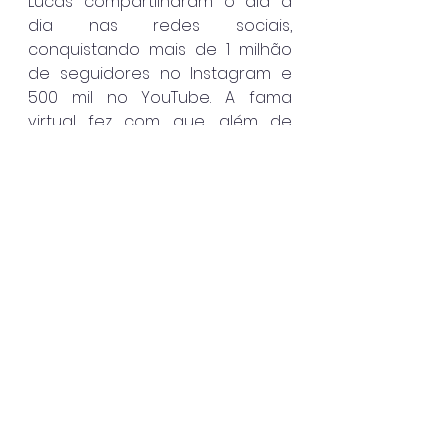
Lucas compartilharam o dia a 
dia nas redes sociais, 
conquistando mais de 1 milhão 
de seguidores no Instagram e 
500 mil no YouTube. A fama 
virtual fez com que, além de 
familiares e amigos, diversos fãs 
comparecessem ao píer em 
Ubatuba para recepcioná-los 
com festa, aplausos e emoção.
Ubatuba
Ver tudo
Posts recentes