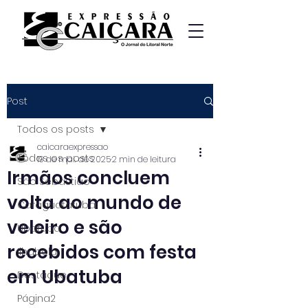
Post
Todos os posts
caicaraexpressao
Todos os posts
19 de mai. de 2025
2 min de leitura
Irmãos concluem
São Sebastião
volta ao mundo de
Caraguatatuba
veleiro e são
Ubatuba
recebidos com festa
Ilhabela
em Ubatuba
Destaque
Página2