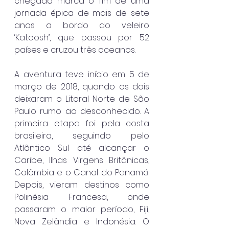
chegada marca o fim de uma 
jornada épica de mais de sete 
anos a bordo do veleiro 
‘Katoosh’, que passou por 52 
países e cruzou três oceanos.
A aventura teve início em 5 de 
março de 2018, quando os dois 
deixaram o Litoral Norte de São 
Paulo rumo ao desconhecido. A 
primeira etapa foi pela costa 
brasileira, seguindo pelo 
Atlântico Sul até alcançar o 
Caribe, Ilhas Virgens Britânicas, 
Colômbia e o Canal do Panamá. 
Depois, vieram destinos como 
Polinésia Francesa, onde 
passaram o maior período, Fiji, 
Nova Zelândia e Indonésia. O 