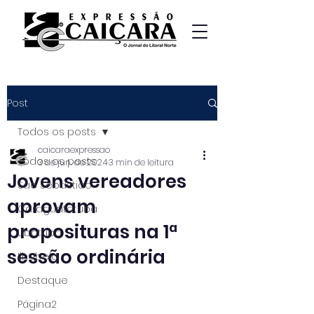
Post
Todos os posts
caicaraexpressao
Todos os posts
3 de jun. de 2024
3 min de leitura
Jovens vereadores
São Sebastião
aprovam
Caraguatatuba
proposituras na 1ª
Ubatuba
sessão ordinária
Ilhabela
Destaque
Página2