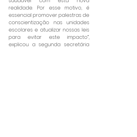
saudável com esta nova 
realidade. Por esse motivo, é 
essencial promover palestras de 
conscientização nas unidades 
escolares e atualizar nossas leis 
para evitar este impacto”, 
explicou a segunda secretária 
da Mesa Diretora. O projeto de 
lei foi aprovado por 
unanimidade.
Para o presidente da Câmara, 
vereador Tato Aguilar, um 
momento muito gratificante. 
“Parabéns aos jovens 
vereadores pelas proposituras 
que foram trazidas e pela 
excelente elaboração de seus 
projetos de estudo. Espero que 