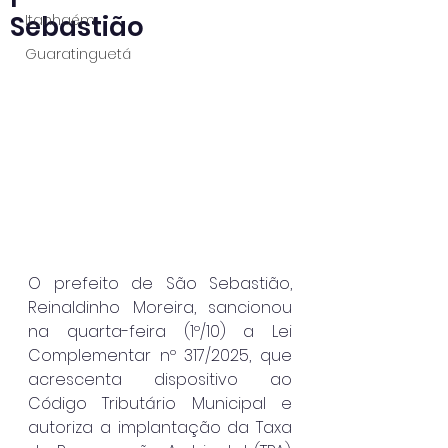
Sebastião
Itanhaém
Guaratinguetá
O prefeito de São Sebastião, 
Reinaldinho Moreira, sancionou 
na quarta-feira (1º/10) a Lei 
Complementar nº 317/2025, que 
acrescenta dispositivo ao 
Código Tributário Municipal e 
autoriza a implantação da Taxa 