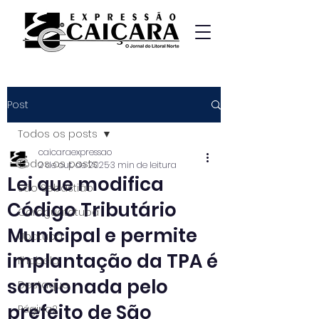
Post
Todos os posts
caicaraexpressao
Todos os posts
2 de out. de 2025
3 min de leitura
Lei que modifica
São Sebastião
Código Tributário
Caraguatatuba
Municipal e permite
Ubatuba
implantação da TPA é
Ilhabela
sancionada pelo
Destaque
prefeito de São
Página2