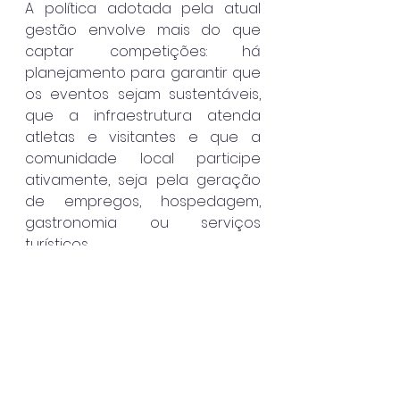
A política adotada pela atual 
gestão envolve mais do que 
captar competições: há 
planejamento para garantir que 
os eventos sejam sustentáveis, 
que a infraestrutura atenda 
atletas e visitantes e que a 
comunidade local participe 
ativamente, seja pela geração 
de empregos, hospedagem, 
gastronomia ou serviços 
turísticos.
O resultado é um ciclo positivo. A 
cada competição, mais 
visitantes conhecem o destino, 
mais recursos circulam na 
economia e maior é a projeção 
de Caraguatatuba no cenário 