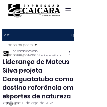
Post
Todos os posts
caicaraexpressao
Todos os posts
12 de ago. de 2025
2 min de leitura
Liderança de Mateus
São Sebastião
Silva projeta
Caraguatatuba
Caraguatatuba como
Ubatuba
destino referência em
Ilhabela
esportes de natureza
Destaque
Atualizado:
13 de ago. de 2025
Página2