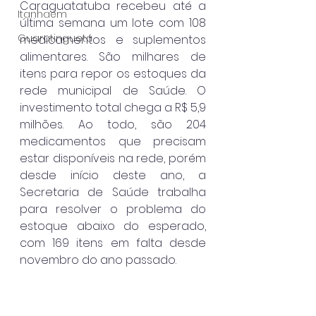
Caraguatatuba recebeu até a 
Itanhaém
última semana um lote com 108 
Guaratinguetá
medicamentos e suplementos 
alimentares. São milhares de 
itens para repor os estoques da 
rede municipal de Saúde. O 
investimento total chega a R$ 5,9 
milhões. Ao todo, são 204 
medicamentos que precisam 
estar disponíveis na rede, porém 
desde início deste ano, a 
Secretaria de Saúde trabalha 
para resolver o problema do 
estoque abaixo do esperado, 
com 169 itens em falta desde 
novembro do ano passado.