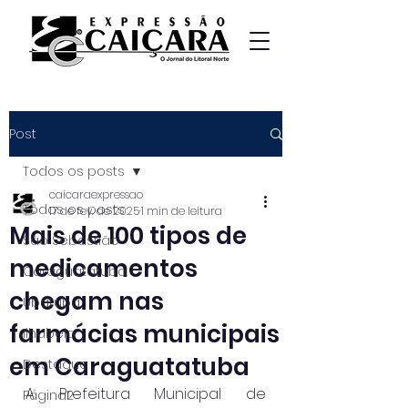
Post
Todos os posts
caicaraexpressao
Todos os posts
17 de fev. de 2025
1 min de leitura
Mais de 100 tipos de
São Sebastião
medicamentos
Caraguatatuba
chegam nas
Ubatuba
farmácias municipais
Ilhabela
em Caraguatatuba
Destaque
A Prefeitura Municipal de 
Página2