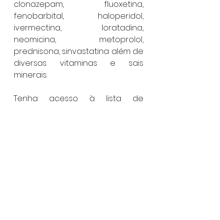
clonazepam, fluoxetina, 
fenobarbital, haloperidol, 
ivermectina, loratadina, 
neomicina, metoprolol, 
prednisona, sinvastatina além de 
diversas vitaminas e sais 
minerais.
Tenha acesso à lista de 
medicamentos entregues até 
sexta-feira (14) 
https://www.caraguatatuba.sp.go
v.br/pmc/wp-
content/uploads/2025/02/Secret
aria-Municipal-de-Saude.pdf
.
Caraguatatuba