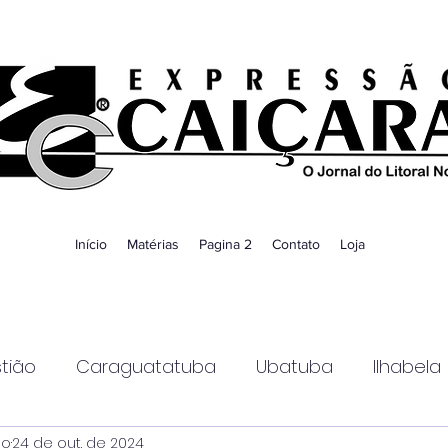
Início
Matérias
Pagina 2
Contato
Loja
tião
Caraguatatuba
Ubatuba
Ilhabela
ao
24 de out. de 2024
Guaratinguetá