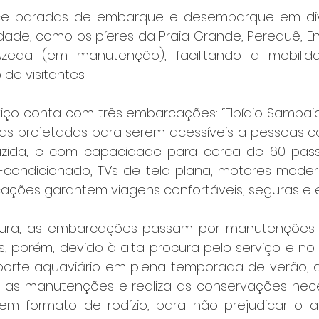
ce paradas de embarque e desembarque em div
idade, como os píeres da Praia Grande, Perequê, E
zeda (em manutenção), facilitando a mobilid
de visitantes.
iço conta com três embarcações: “Elpídio Sampaio”,
todas projetadas para serem acessíveis a pessoas c
uzida, e com capacidade para cerca de 60 passa
condicionado, TVs de tela plana, motores moder
ações garantem viagens confortáveis, seguras e ef
tura, as embarcações passam por manutenções p
, porém, devido à alta procura pelo serviço e no i
sporte aquaviário em plena temporada de verão, a 
u as manutenções e realiza as conservações nece
em formato de rodízio, para não prejudicar o 