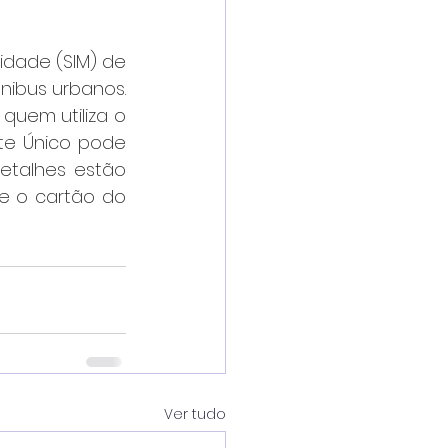
dade (SIM) de 
nibus urbanos. 
quem utiliza o 
te Único pode 
etalhes estão 
ue o cartão do 
Ver tudo