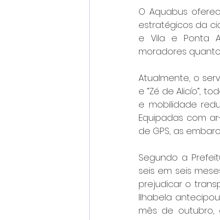
O Aquabus ofere
estratégicos da c
e Vila e Ponta A
moradores quanto 
Atualmente, o serv
e “Zé de Alicío”, 
e mobilidade red
Equipadas com ar-
de GPS, as embarc
Segundo a Prefei
seis em seis meses
prejudicar o tran
Ilhabela antecipo
mês de outubro, 