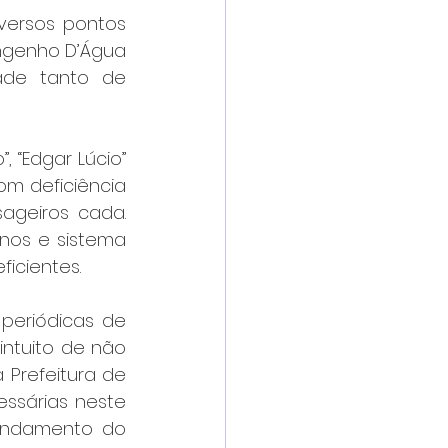
ersos pontos 
ngenho D’Água 
ade tanto de 
 “Edgar Lúcio” 
om deficiência 
geiros cada. 
nos e sistema 
icientes.
eriódicas de 
ntuito de não 
Prefeitura de 
ssárias neste 
andamento do 