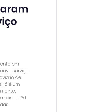
izaram
viço
ento em 
novo serviço 
viário de 
, já é um 
emente, 
 mais de 36 
das.