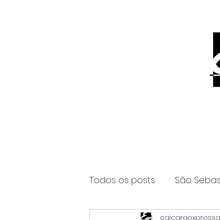
Todos os posts
São Sebas
caicaraexpress
Página2
Itanhaém