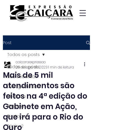
Post
Todos os posts
caicaraexpressao
Todos os posts
29 de ago. de 2023
1 min de leitura
Mais de 5 mil
São Sebastião
atendimentos são
Caraguatatuba
feitos na 4ª edição do
Ubatuba
Gabinete em Ação,
Ilhabela
que irá para o Rio do
Destaque
Ouro
Página2