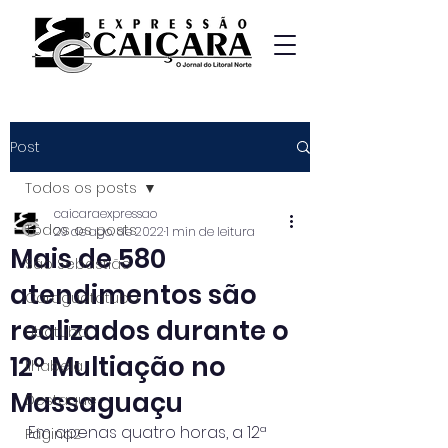
Post
Todos os posts
caicaraexpressao
Todos os posts
29 de ago. de 2022
1 min de leitura
Mais de 580
São Sebastião
atendimentos são
Caraguatatuba
realizados durante o
Ubatuba
12º Multiação no
Ilhabela
Massaguaçu
Destaque
Em apenas quatro horas, a 12ª 
Página2