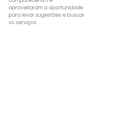
compareceram e
aproveitaram a oportunidade 
para levar sugestões e buscar 
os serviços
ofertados pela Prefeitura.
Ainda neste ano está previsto 
mais um evento na região 
central da cidade.
Caraguatatuba
Ver tudo
Posts recentes