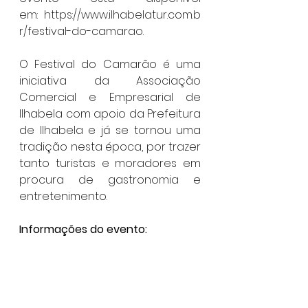
em: 
https://www.ilhabelatur.com.b
r/festival-do-camarao
.
O Festival do Camarão é uma 
iniciativa da Associação 
Comercial e Empresarial de 
Ilhabela com apoio da Prefeitura 
de Ilhabela e já se tornou uma 
tradição nesta época, por trazer 
tanto turistas e moradores em 
procura de gastronomia e 
entretenimento.
Informações do evento:
29° Festival do Camarão de 
Ilhabela
  - Data: Até 8 de setembro
  - Local: Restaurantes 