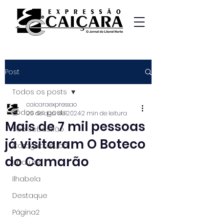
Post
Todos os posts
caicaraexpressao
Todos os posts
20 de ago. de 2024
2 min de leitura
Mais de 7 mil pessoas
São Sebastião
já visitaram O Boteco
Caraguatatuba
do Camarão
Ubatuba
Ilhabela
Destaque
Página2