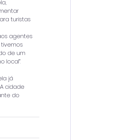
la,
imentar
ra turistas
aos agentes
 tivemos
rdo de um
 local”.
la já
 A cidade
ante do