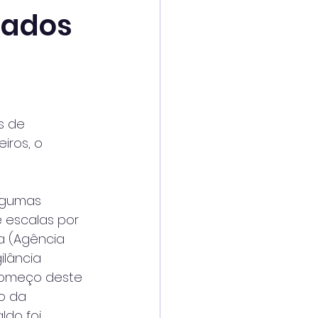
tados
s de
iros, o
gumas 
 escalas por 
a (Agência
ilância 
começo deste 
o da
ldo foi 