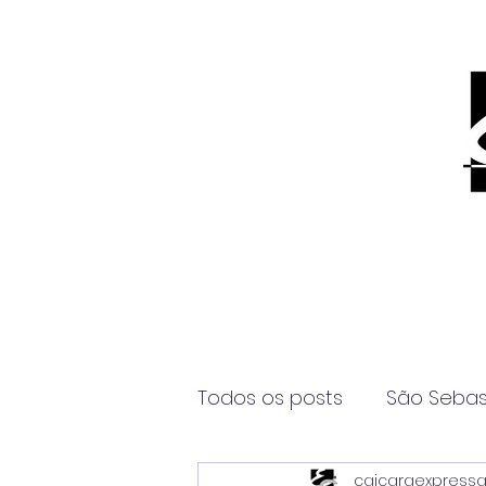
Todos os posts
São Sebas
caicaraexpress
Página2
Itanhaém