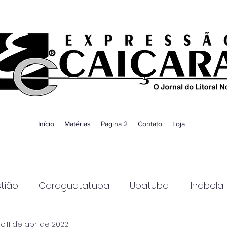
Início
Matérias
Pagina 2
Contato
Loja
tião
Caraguatatuba
Ubatuba
Ilhabela
ao
11 de abr. de 2022
Guaratinguetá