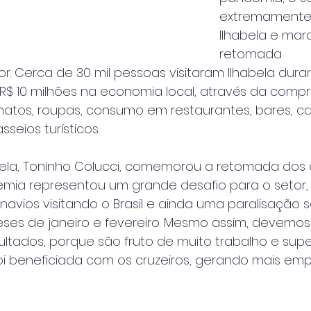
extremamente 
Ilhabela e mar
retomada
. Cerca de 30 mil pessoas visitaram Ilhabela duran
 R$ 10 milhões na economia local, através da comp
natos, roupas, consumo em restaurantes, bares, ca
seios turísticos.
bela, Toninho Colucci, comemorou a retomada dos 
demia representou um grande desafio para o setor,
vios visitando o Brasil e ainda uma paralisação s
eses de janeiro e fevereiro. Mesmo assim, devemos
ltados, porque são fruto de muito trabalho e sup
i beneficiada com os cruzeiros, gerando mais em