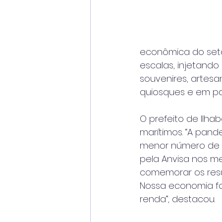
econômica do setor
escalas, injetando
souvenires, artesa
quiosques e em pas
O prefeito de Ilha
marítimos. “A pan
menor número de na
pela Anvisa nos m
comemorar os resu
Nossa economia fo
renda”, destacou.