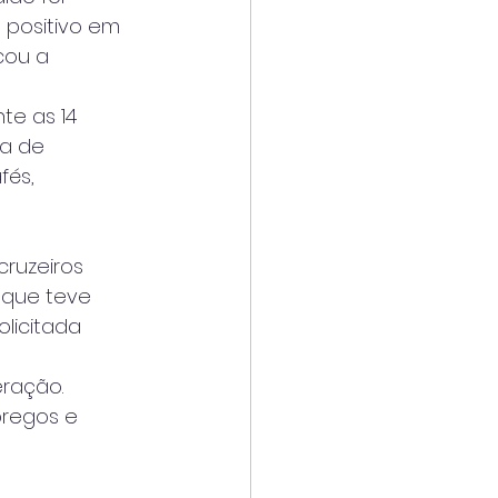
positivo em 
cou a 
te as 14
ra de
fés,
cruzeiros
 que teve
olicitada
eração.
pregos e