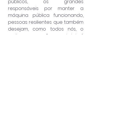
públicos, os grandes 
responsáveis por manter a 
máquina pública funcionando, 
pessoas resilientes que também 
desejam, como todos nós, o 
melhor para Caraguatatuba”, 
ressaltou.
Encerrando sua fala, Mateus 
Silva conectou os símbolos da 
pátria à realidade local: “Assim 
como o Brasil conquistou sua 
independência em 1822, 
Caraguatatuba conquista, a 
cada dia, mais autonomia, 
desenvolvimento e dignidade 
para seu povo.”
Caraguatatuba