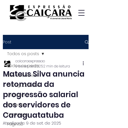
Post
Todos os posts
caicaraexpressao
Todos os posts
9 de set. de 2025
2 min de leitura
Mateus Silva anuncia
São Sebastião
retomada da
Caraguatatuba
progressão salarial
Ubatuba
dos servidores de
Ilhabela
Caraguatatuba
Destaque
Atualizado:
9 de set. de 2025
Página2