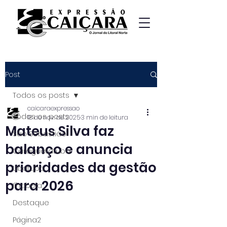
Post
Todos os posts
caicaraexpressao
Todos os posts
18 de nov. de 2025
3 min de leitura
Mateus Silva faz
São Sebastião
balanço e anuncia
Caraguatatuba
prioridades da gestão
Ubatuba
para 2026
Ilhabela
Destaque
Página2