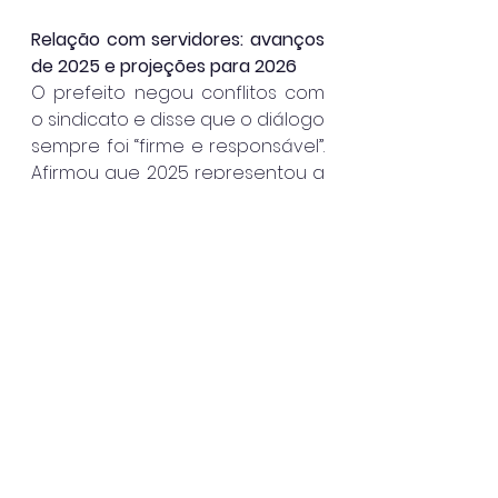
Relação com servidores: avanços 
de 2025 e projeções para 2026
O prefeito negou conflitos com 
o sindicato e disse que o diálogo 
sempre foi “firme e responsável”. 
Afirmou que 2025 representou a 
retomada real da valorização 
dos servidores, com reajuste do 
vale-alimentação, ampliação do 
vale-refeição, pagamento de 
benefícios atrasados, 
regularização de progressões e 
cumprimento dos 
reenquadramentos previstos no 
Plano de Cargos e Carreiras. 
Também destacou a quitação 
de pendências administrativas 
herdadas da gestão anterior.