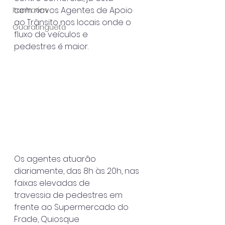
com novos Agentes de Apoio 
Itanhaém
ao Trânsito nos locais onde o 
Guaratinguetá
fluxo de veículos e
pedestres é maior.
Os agentes atuarão 
diariamente, das 8h às 20h, nas 
faixas elevadas de
travessia de pedestres em 
frente ao Supermercado do 
Frade, Quiosque