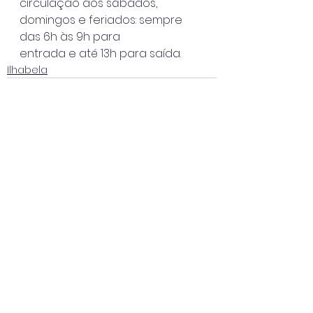
circulação aos sábados, 
domingos e feriados: sempre 
das 6h às 9h para
entrada e até 13h para saída.
Ilhabela
Ver tudo
Posts recentes