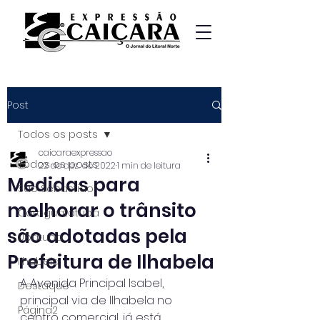
Post
Todos os posts
caicaraexpressao
Todos os posts
22 de dez. de 2022
1 min de leitura
Medidas para
São Sebastião
melhorar o trânsito
Caraguatatuba
são adotadas pela
Ubatuba
Prefeitura de Ilhabela
Ilhabela
A Avenida Principal Isabel, 
Destaque
principal via de Ilhabela no 
Página2
centro comercial, já está