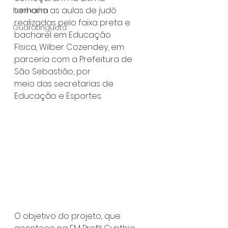
semana as aulas de judô 
Itanhaém
realizadas pelo faixa preta e 
Guaratinguetá
bacharel em Educação
Física, Wilber Cozendey, em 
parceria com a Prefeitura de 
São Sebastião, por
meio das secretarias de 
Educação e Esportes.
O objetivo do projeto, que 