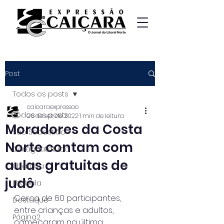
Post
Todos os posts
caicaraexpressao
Todos os posts
26 de set. de 2022
1 min de leitura
Moradores da Costa
São Sebastião
Norte contam com
Caraguatatuba
aulas gratuitas de
Ubatuba
judô
Ilhabela
Cerca de 60 participantes, 
Destaque
entre crianças e adultos, 
Página2
começaram na última