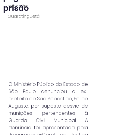
prisão
Itanhaém
Guaratinguetá
O Ministério Público do Estado de 
São Paulo denunciou o ex-
prefeito de São Sebastião, Felipe 
Augusto, por suposto desvio de 
munições pertencentes à 
Guarda Civil Municipal. A 
denúncia foi apresentada pela 
Procuradoria-Geral de Justiça 