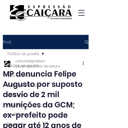
Post
Todos os posts
caicaraexpressao
Todos os posts
25 de mai.
2 min de leitura
MP denuncia Felipe
São Sebastião
Augusto por suposto
Caraguatatuba
desvio de 2 mil
Ubatuba
munições da GCM;
Ilhabela
ex-prefeito pode
Destaque
pegar até 12 anos de
Página2