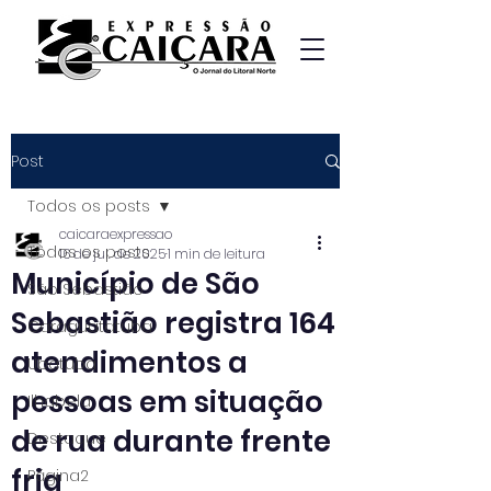
Post
Todos os posts
caicaraexpressao
Todos os posts
16 de jul. de 2025
1 min de leitura
Município de São
São Sebastião
Sebastião registra 164
Caraguatatuba
atendimentos a
Ubatuba
pessoas em situação
Ilhabela
de rua durante frente
Destaque
fria
Página2