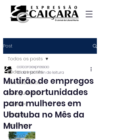
Post
Todos os posts
caicaraexpressao
Todos os posts
10 de mar.
1 min de leitura
Mutirão de empregos
São Sebastião
abre oportunidades
Caraguatatuba
para mulheres em
Ubatuba
Ubatuba no Mês da
Ilhabela
Mulher
Destaque
Página2