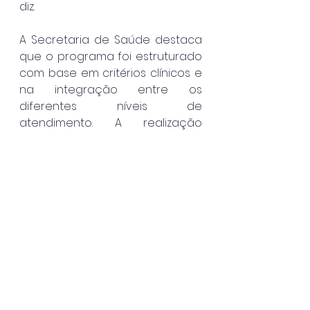
diz.
A Secretaria de Saúde destaca 
que o programa foi estruturado 
com base em critérios clínicos e 
na integração entre os 
diferentes níveis de 
atendimento. A realização 
periódica dos mutirões amplia a 
capacidade de resposta da 
rede e reforça o modelo 
adotado pelo município para a 
oferta de cirurgias eletivas.
Ao integrar os mutirões a uma 
política contínua de 
atendimento, o município amplia 
a oferta de procedimentos e 
fortalece a estrutura da saúde 