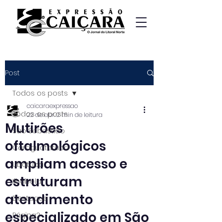
Post
Todos os posts
caicaraexpressao
Todos os posts
22 de abr.
2 min de leitura
Mutirões
São Sebastião
oftalmológicos
Caraguatatuba
ampliam acesso e
Ubatuba
estruturam
Ilhabela
atendimento
Destaque
especializado em São
Página2