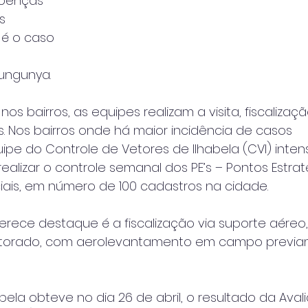
oenças 
s 
 é o caso 
kungunya.
 nos bairros, as equipes realizam a visita, fiscalizaç
. Nos bairros onde há maior incidência de casos
ipe do Controle de Vetores de Ilhabela (CVI) intens
ealizar o controle semanal dos PE’s – Pontos Estrat
eciais, em número de 100 cadastros na cidade.
rece destaque é a fiscalização via suporte aéreo
torado, com aerolevantamento em campo previ
abela obteve no dia 26 de abril, o resultado da Ava