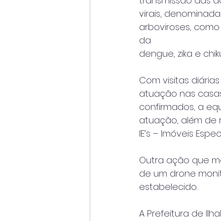
transmissão das d
virais, denominada
arboviroses, como
da
dengue, zika e chi
Com visitas diárias
atuação nas casas
confirmados, a equ
atuação, além de r
IE’s – Imóveis Esp
Outra ação que me
de um drone moni
estabelecido.
A Prefeitura de Ilh