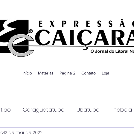
Início
Matérias
Pagina 2
Contato
Loja
tião
Caraguatatuba
Ubatuba
Ilhabela
ao
12 de mai. de 2022
Guaratinguetá