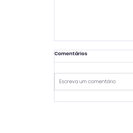
Comentários
Escreva um comentário
Prefeito Toninho Colucci
destaca sucesso da 53ª
Semana Internacional
de Vela e impacto de R$
55 milhões na economia