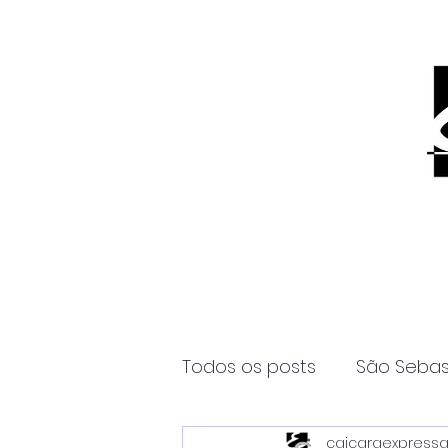
Todos os posts
São Sebas
caicaraexpress
Página2
Itanhaém