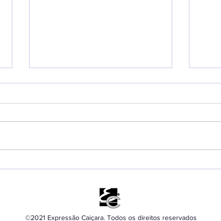
ECM Major Olímpio bate
Jog
recorde de estudantes
Trad
homenageados em
mov
Ilhabela
com
can
©2021 Expressão Caiçara. Todos os direitos reservados