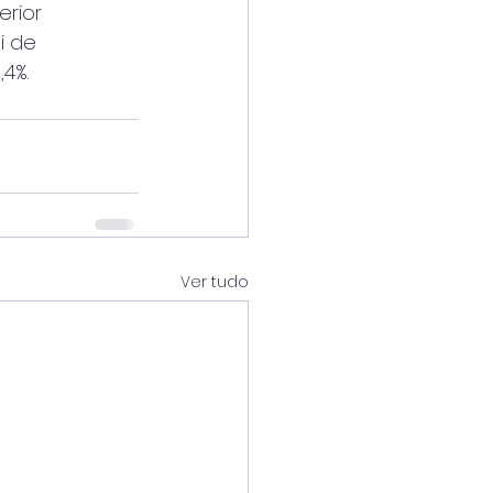
erior
i de
4%.
Ver tudo