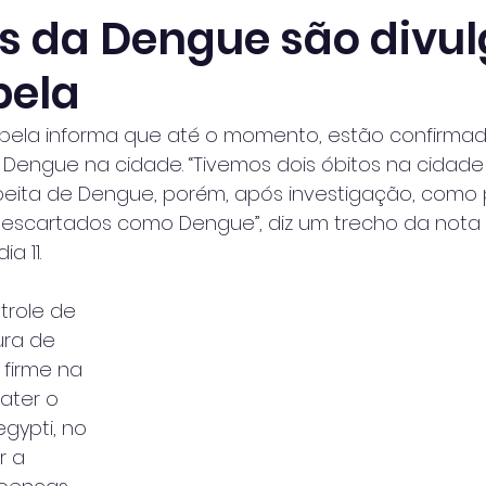
 da Dengue são divu
bela
habela informa que até o momento, estão confirma
 Dengue na cidade. “Tivemos dois óbitos na cidad
ita de Dengue, porém, após investigação, como 
escartados como Dengue”, diz um trecho da nota o
a 11.
trole de 
ura de 
 firme na
ater o 
gypti, no 
r a