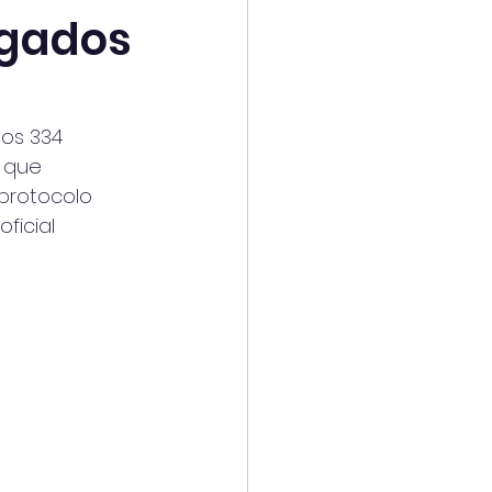
lgados
dos 334
e que
protocolo
ficial