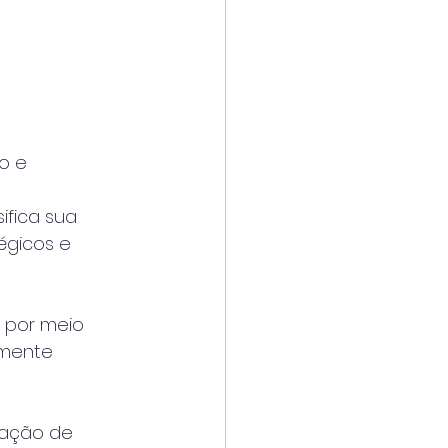
ão e
ifica sua
égicos e
, por meio
amente
liação de