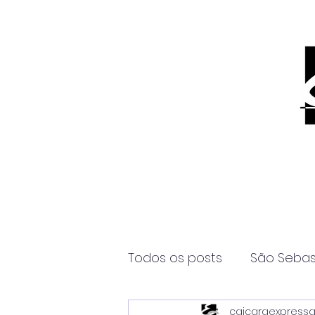
Todos os posts
São Sebas
caicaraexpress
Página2
Itanhaém