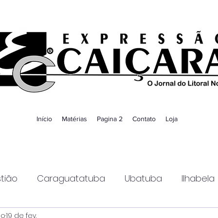
Início
Matérias
Pagina 2
Contato
Loja
tião
Caraguatatuba
Ubatuba
Ilhabela
ao
19 de fev.
Guaratinguetá