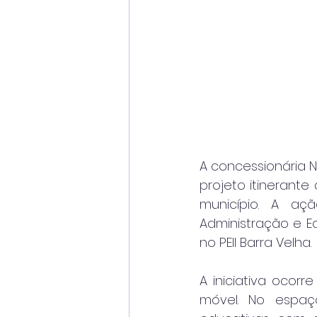
A concessionária Ne
projeto itinerante
município. A aç
Administração e Ed
no PEII Barra Velha.
A iniciativa oco
móvel. No espaço