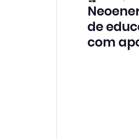
Neoenerg
de educ
com apo