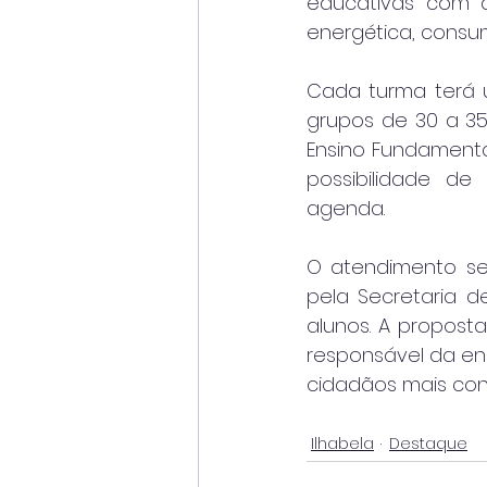
educativas com ab
energética, consum
Cada turma terá 
grupos de 30 a 35 
Ensino Fundamental
possibilidade de
agenda.
O atendimento ser
pela Secretaria d
alunos. A proposta
responsável da ene
cidadãos mais con
Ilhabela
Destaque