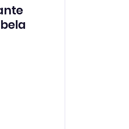
ante
abela