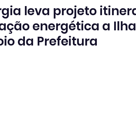
ia leva projeto itiner
ação energética a Ilh
io da Prefeitura