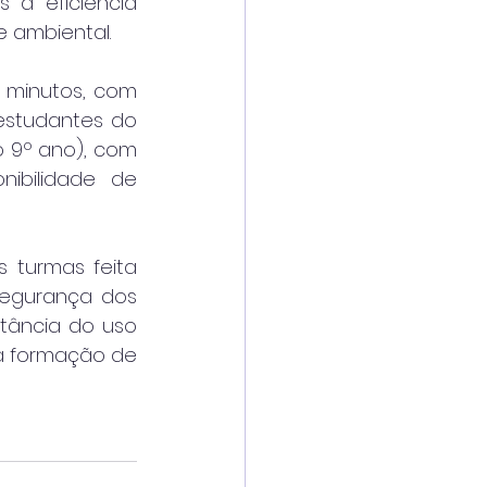
 à eficiência 
e ambiental.
minutos, com 
estudantes do 
o 9º ano), com 
ibilidade de 
 turmas feita 
egurança dos 
tância do uso 
a formação de 