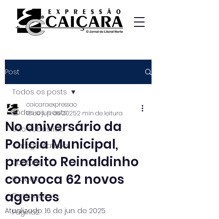
Post
Todos os posts
caicaraexpressao
Todos os posts
16 de jun. de 2025
2 min de leitura
No aniversário da
São Sebastião
Polícia Municipal,
Caraguatatuba
prefeito Reinaldinho
Ubatuba
convoca 62 novos
Ilhabela
agentes
Destaque
Atualizado:
16 de jun. de 2025
Página2