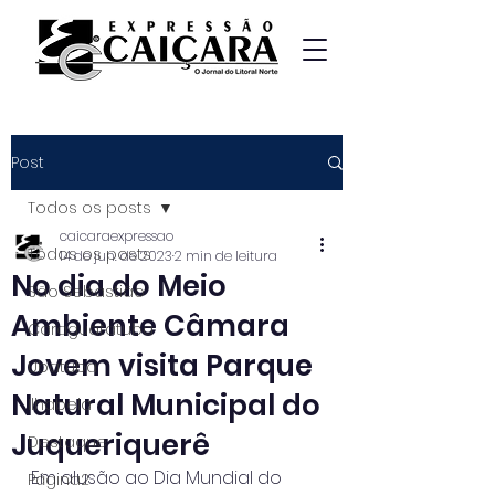
Post
Todos os posts
caicaraexpressao
Todos os posts
14 de jun. de 2023
2 min de leitura
No dia do Meio
São Sebastião
Ambiente Câmara
Caraguatatuba
Jovem visita Parque
Ubatuba
Natural Municipal do
Ilhabela
Juqueriquerê
Destaque
Em alusão ao Dia Mundial do 
Página2