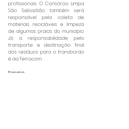
profissionais. O Consórcio Limpa 
São Sebastião também será 
responsável pela coleta de 
materiais recicláveis e limpeza 
de algumas praias do município. 
Já a responsabilidade pelo 
transporte e destinação final 
dos resíduos para o transbordo 
é da Terracom.
Serviço
Confira os horários da coleta 
seletiva e de lixo do município, 
através do 
link: 
https://www.saosebastiao.sp.g
ov.br/pdfs/cronograma_coleta_
de_lixo_2024.pdf
. 
São Sebastião