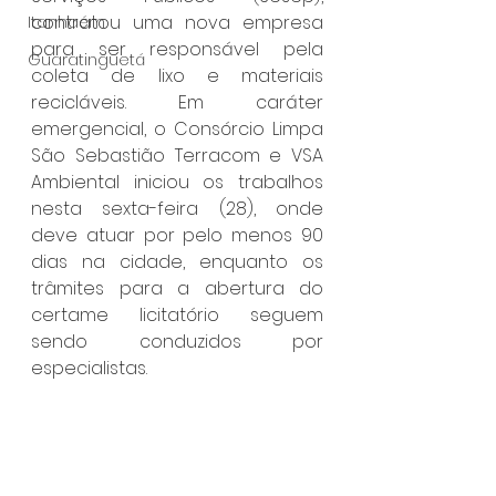
contratou uma nova empresa 
Itanhaém
para ser responsável pela 
Guaratinguetá
coleta de lixo e materiais 
recicláveis. Em caráter 
emergencial, o Consórcio Limpa 
São Sebastião Terracom e VSA 
Ambiental iniciou os trabalhos 
nesta sexta-feira (28), onde 
deve atuar por pelo menos 90 
dias na cidade, enquanto os 
trâmites para a abertura do 
certame licitatório seguem 
sendo conduzidos por 
especialistas.