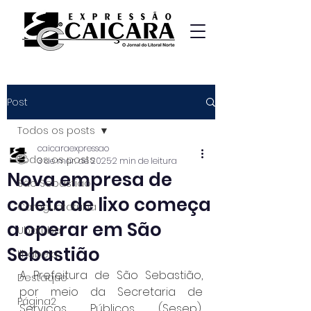
Post
Todos os posts
caicaraexpressao
Todos os posts
3 de mar. de 2025
2 min de leitura
Nova empresa de
São Sebastião
coleta de lixo começa
Caraguatatuba
a operar em São
Ubatuba
Sebastião
Ilhabela
A Prefeitura de São Sebastião, 
Destaque
por meio da Secretaria de 
Página2
Serviços Públicos (Sesep), 