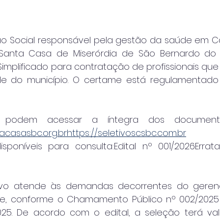
o Social responsável pela gestão da saúde em C
anta Casa de Miserórdia de São Bernardo do 
Simplificado para contratação de profissionais que 
 do município. O certame está regulamentado pe
s podem acessar a íntegra dos documento
tacasasbc.org.brhttps://seletivoscsbc.com.br
oníveis para consulta:Edital nº 001/2026Errata
ivo atende às demandas decorrentes do geren
e, conforme o Chamamento Público nº 002/2025 
/2025. De acordo com o edital, a seleção terá val