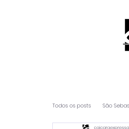
Todos os posts
São Sebas
caicaraexpress
Página2
Itanhaém