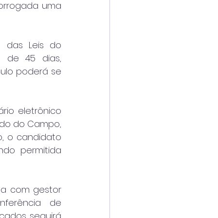
rorrogada uma 
 das Leis do 
 de 45 dias, 
ulo poderá se 
io eletrônico 
ardo do Campo, 
, o candidato 
ndo permitida 
ta com gestor 
ferência de 
cados seguirá 