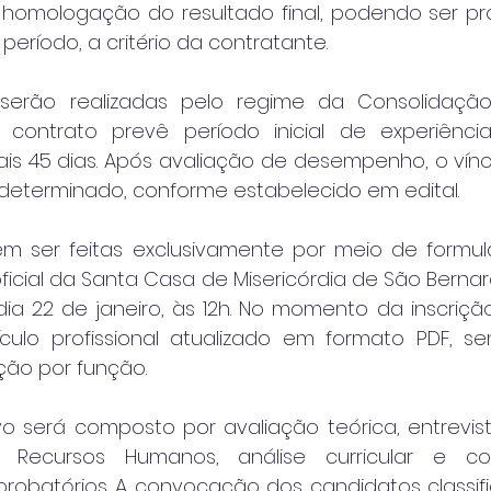
 homologação do resultado final, podendo ser p
 período, a critério da contratante.
serão realizadas pelo regime da Consolidação
 contrato prevê período inicial de experiência
ais 45 dias. Após avaliação de desempenho, o vínc
ndeterminado, conforme estabelecido em edital.
em ser feitas exclusivamente por meio de formulár
 oficial da Santa Casa de Misericórdia de São Bern
ia 22 de janeiro, às 12h. No momento da inscrição
culo profissional atualizado em formato PDF, se
ção por função.
vo será composto por avaliação teórica, entrevis
Recursos Humanos, análise curricular e con
batórios. A convocação dos candidatos classifi