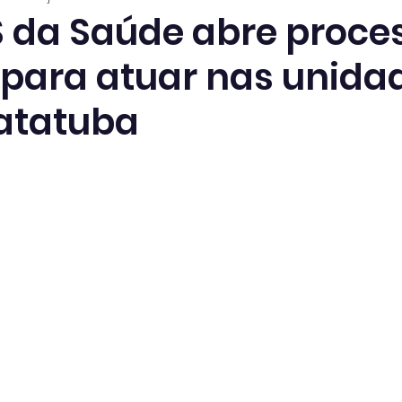
 da Saúde abre proce
o para atuar nas unida
atatuba