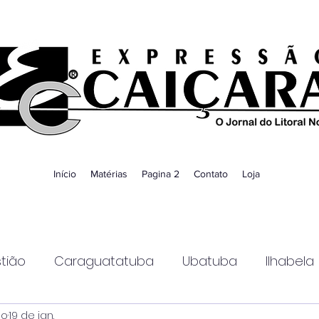
Início
Matérias
Pagina 2
Contato
Loja
tião
Caraguatatuba
Ubatuba
Ilhabela
ao
19 de jan.
Guaratinguetá