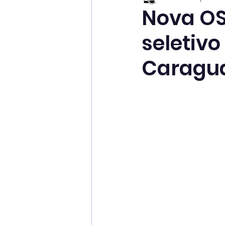
Nova OS
seletiv
Caragu