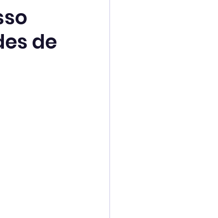
sso
des de