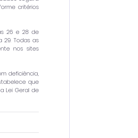
rme critérios 
as 26 e 28 de 
 29. Todas as 
etapas, comunicados e resultados serão divulgados exclusivamente nos sites 
 deficiência, 
stabelece que 
 Lei Geral de 