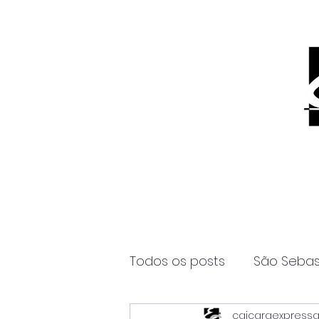
Todos os posts
São Sebas
caicaraexpress
Página2
Itanhaém