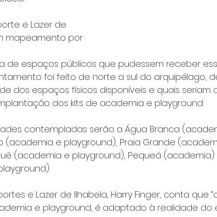
porte e Lazer de 
 um mapeamento por 
ca de espaços públicos que pudessem receber es
antamento foi feito de norte a sul do arquipélago,
de dos espaços físicos disponíveis e quais seriam 
implantação dos kits de academia e playground.
lidades contempladas serão a Água Branca (academ
 (academia e playground), Praia Grande (academ
quê (academia e playground), Pequeá (academia) 
playground).
ortes e Lazer de Ilhabela, Harry Finger, conta que “c
ademia e playground, é adaptado à realidade do