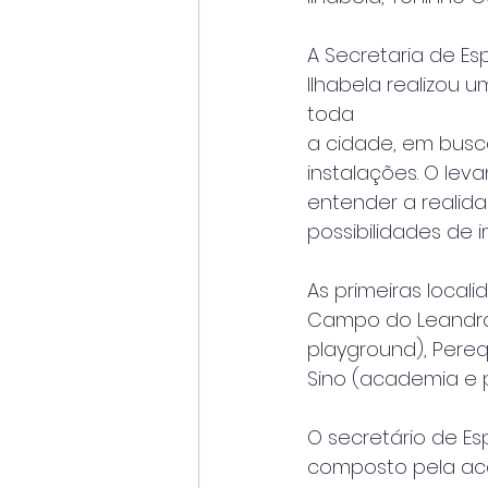
A Secretaria de Es
Ilhabela realizou
toda
a cidade, em bus
instalações. O lev
entender a realida
possibilidades de 
As primeiras loca
Campo do Leandro
playground), Pere
Sino (academia e 
O secretário de Esp
composto pela ac