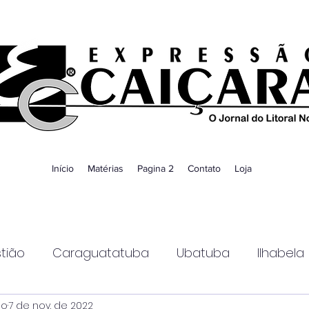
Início
Matérias
Pagina 2
Contato
Loja
tião
Caraguatatuba
Ubatuba
Ilhabela
ao
7 de nov. de 2022
Guaratinguetá