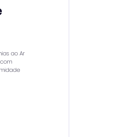
e
ias ao Ar
s com
ormidade