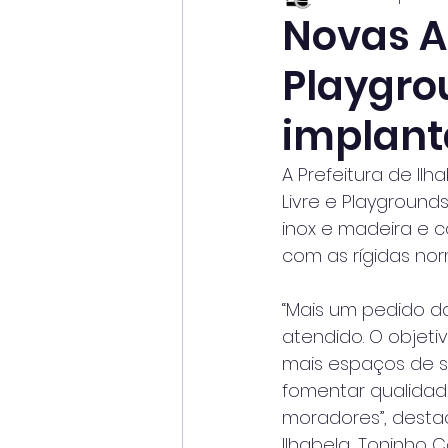
Novas A
Playgro
implant
A Prefeitura de I
Livre e Playground
inox e madeira e 
com as rígidas nor
“Mais um pedido d
atendido. O objeti
mais espaços de 
fomentar qualidad
moradores”, destac
Ilhabela, Toninho C