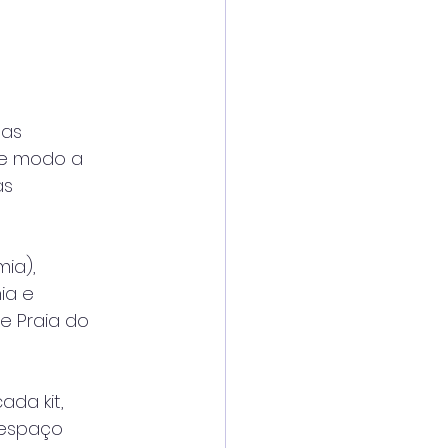
sas
 de modo a
as
ia),
ia e
e Praia do
ada kit,
 espaço