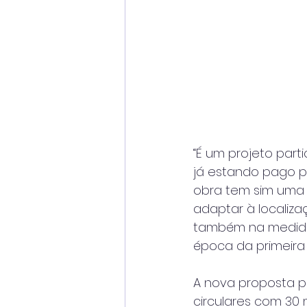
“É um projeto part
já estando pago p
obra tem sim uma 
adaptar à localiza
também na medida
época da primeira 
A nova proposta 
circulares com 30