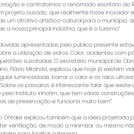
priação e contratamos o renomado escritório do 
m projeto ousado, que realmente fosse inovador 
s um atrativo artístico-cultural para o munícipio, 
 a nossa principal indústria, que é o turismo”.
s dúvidas apresentadas pelo público presente esta
re a utilização de vidros. Calor, acidentes com p
uestões suscitadas. O secretário municipal de Obr
o, Flávio Miranda, explicou que hoje já existem vi
ular luminosidade, barrar o calor e os raios ultrav
 “Sobre os pássaros é interessante falar que existe
 pelo Instituto Inhotim, que tem várias construções
eas de preservação e funciona muito bem”.
go Ohtake explicou também que a ideia projetada p
er ventilação, de modo a minimizar ou mesmo não
bém para facilitar a limpeza.