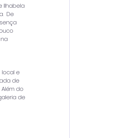
 Ilhabela
a.  De
esença
pouco
 na
 local e
bada de
  Além do
aleria de