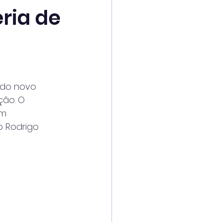
ria de
o do novo
ção. O
em
o Rodrigo