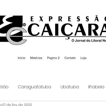
Início
Matérias
Pagina 2
Contato
Loja
tião
Caraguatatuba
Ubatuba
Ilhabela
ao
17 de fev. de 2023
Guaratinguetá