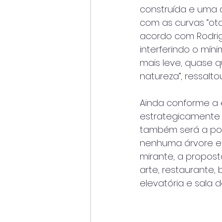
construída e uma 
com as curvas “otak
acordo com Rodrig
interferindo o mí
mais leve, quase q
natureza”, ressaltou
Ainda conforme a e
estrategicamente e
também será a por
nenhuma árvore e p
mirante, a propos
arte, restaurante, 
elevatória e sala 