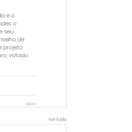
da e o
ades o
 e seu
nselho de
e projeto
bro, votado
Ver tudo