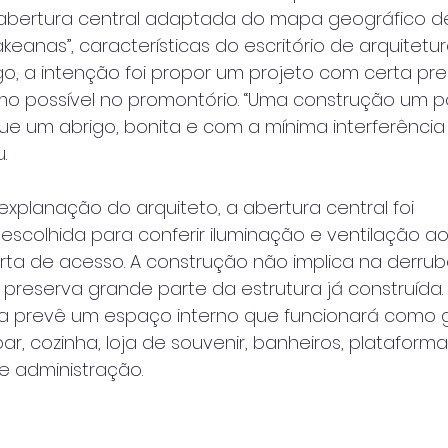
abertura central adaptada do mapa geográfico de
eanas”, características do escritório de arquitetur
o, a intenção foi propor um projeto com certa pr
nimo possível no promontório. “Uma construção um 
ue um abrigo, bonita e com a mínima interferência
.
xplanação do arquiteto, a abertura central foi
scolhida para conferir iluminação e ventilação ao
ta de acesso. A construção não implica na derru
reserva grande parte da estrutura já construída.
ta prevê um espaço interno que funcionará como g
bar, cozinha, loja de souvenir, banheiros, plataforma
de administração.