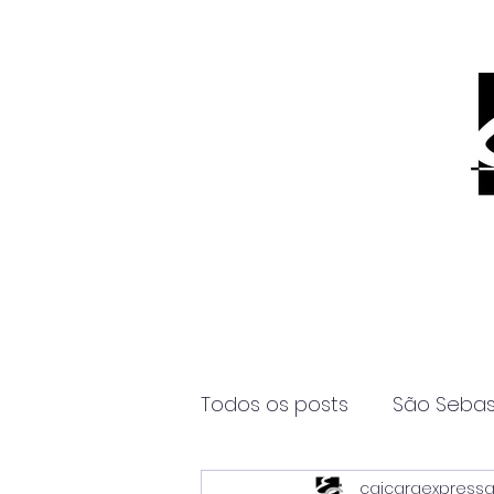
Todos os posts
São Sebas
caicaraexpress
Página2
Itanhaém