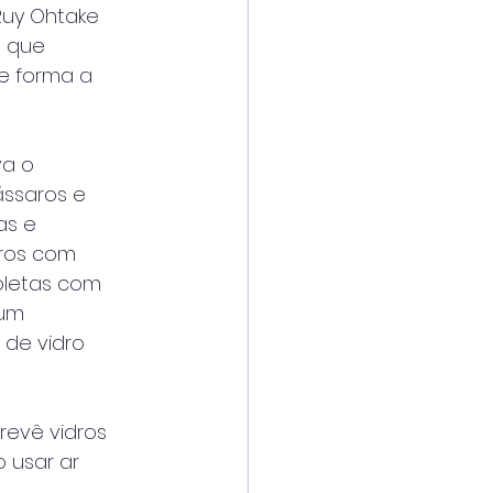
Ruy Ohtake
e que
de forma a
va o
ássaros e
as e
dros com
ioletas com
 um
 de vidro
revê vidros
 usar ar