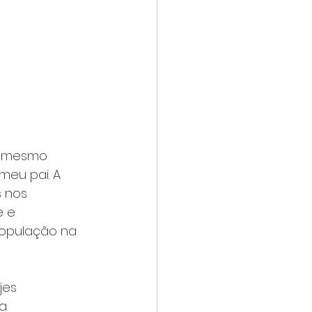
r, mesmo
meu pai. A
s nos
e e
população na
jes
ea