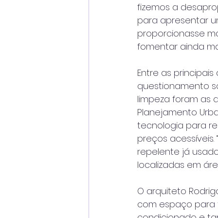
fizemos a desapro
para apresentar u
proporcionasse mai
fomentar ainda mais
Entre as principai
questionamento sob
limpeza foram as q
Planejamento Urban
tecnologia para reg
preços acessíveis.
repelente já usado
localizadas em ár
O arquiteto Rodri
com espaço para t
condicionado e tam