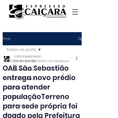
Post
Todos os posts
caicaraexpressao
Todos os posts
24 de mar. de 2025
3 min de leitura
OAB São Sebastião
São Sebastião
entrega novo prédio
Caraguatatuba
para atender
Ubatuba
populaçãoTerreno
Ilhabela
para sede própria foi
Destaque
doado pela Prefeitura
Página2