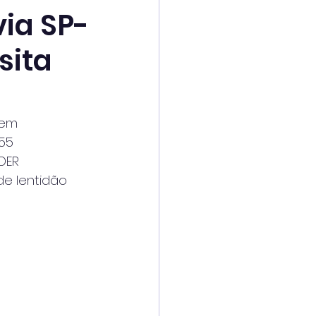
ia SP-
sita
rem
55
DER
e lentidão