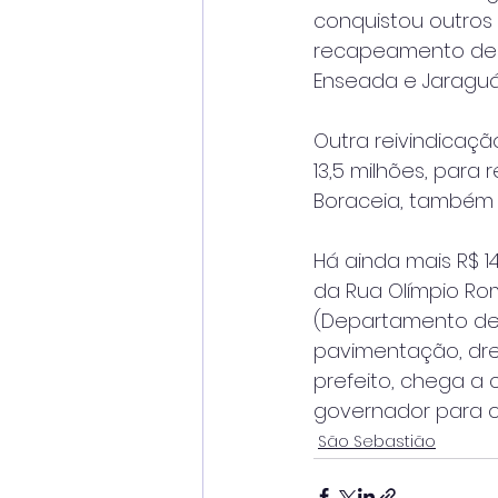
conquistou outros
recapeamento de to
Enseada e Jaraguá
Outra reivindicaçã
13,5 milhões, par
Boraceia, também d
Há ainda mais R$ 
da Rua Olímpio Rom
(Departamento de 
pavimentação, dre
prefeito, chega a 
governador para o 
São Sebastião