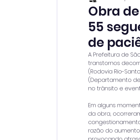
Obra de
55 segu
de paci
A Prefeitura de S
transtornos decor
(Rodovia Rio-Santo
(Departamento de 
no trânsito e even
Em alguns momento
da obra, ocorrera
congestionament
razão do aumento d
provocando atraso