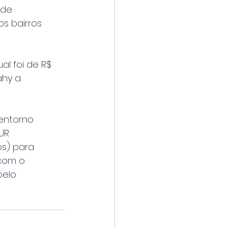
 de
s bairros
al foi de R$
ahy a
entorno
UR
os) para
 com o
pelo