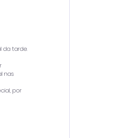
l da tarde.
r
l nas
ial, por