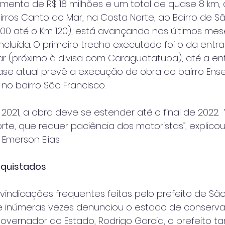
imento de R$ 18 milhões e um total de quase 8 km,
irros Canto do Mar, na Costa Norte, ao Bairro de S
500 até o Km 120), está avançando nos últimos mes
cluída. O primeiro trecho executado foi o da entr
ar (próximo à divisa com Caraguatatuba), até a e
fase atual prevê a execução de obra do bairro Ens
, no bairro São Francisco.
e 2021, a obra deve se estender até o final de 2022. 
te, que requer paciência dos motoristas”, explicou
 Emerson Elias.
nquistados
vindicações frequentes feitas pelo prefeito de São
ue inúmeras vezes denunciou o estado de conserv
governador do Estado, Rodrigo Garcia, o prefeito 