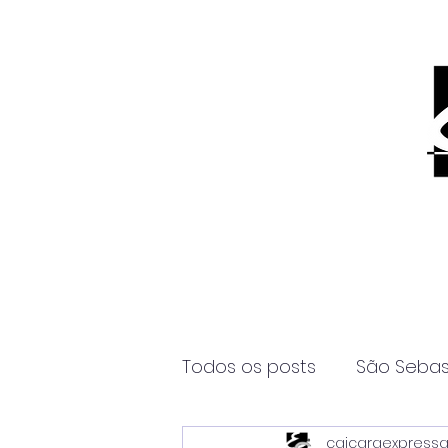
Todos os posts
São Sebas
caicaraexpress
Página2
Itanhaém