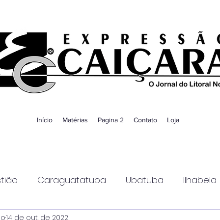
Início
Matérias
Pagina 2
Contato
Loja
tião
Caraguatatuba
Ubatuba
Ilhabela
ao
14 de out. de 2022
Guaratinguetá