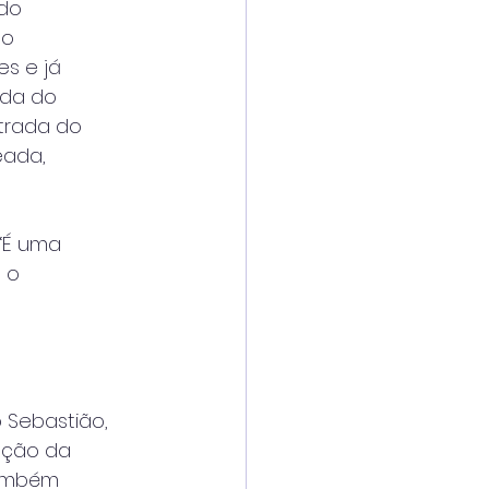
 do
ão
es e já
ada do
ntrada do
eada,
 “É uma
 o
 Sebastião,
ação da
também