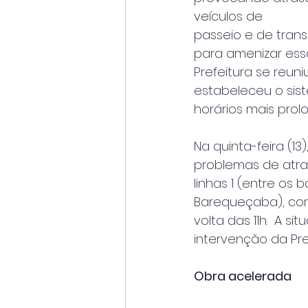
veículos de
passeio e de trans
para amenizar ess
Prefeitura se reun
estabeleceu o sis
horários mais prol
Na quinta-feira (13)
problemas de atra
linhas 1 (entre os
Barequeçaba), com
volta das 11h.  A 
intervenção da Pref
Obra acelerada