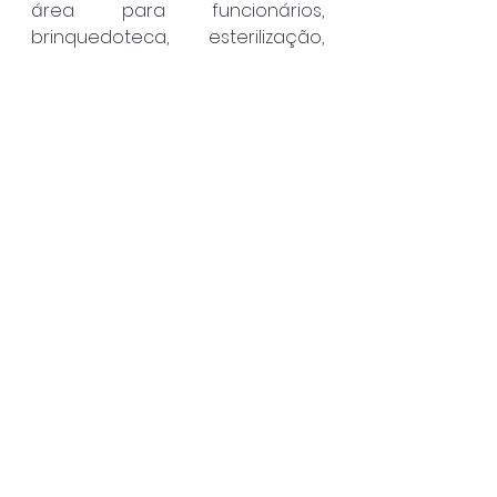
área para funcionários, 
brinquedoteca, esterilização, 
expurgo, almoxarifado, 
banheiros, jardim, farmácia, sala 
de odontologia, escovódromo, 
estacionamento e bicicletário.
São Sebastião
Ver tudo
Posts recentes