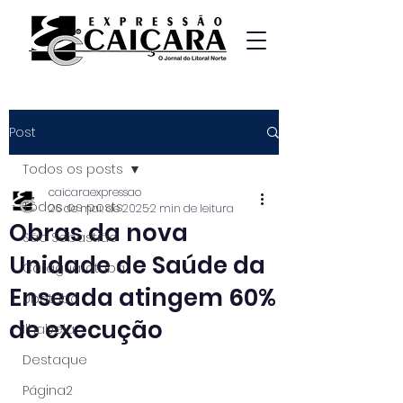
Post
Todos os posts
caicaraexpressao
Todos os posts
26 de mai. de 2025
2 min de leitura
Obras da nova
São Sebastião
Unidade de Saúde da
Caraguatatuba
Enseada atingem 60%
Ubatuba
de execução
Ilhabela
Destaque
Página2