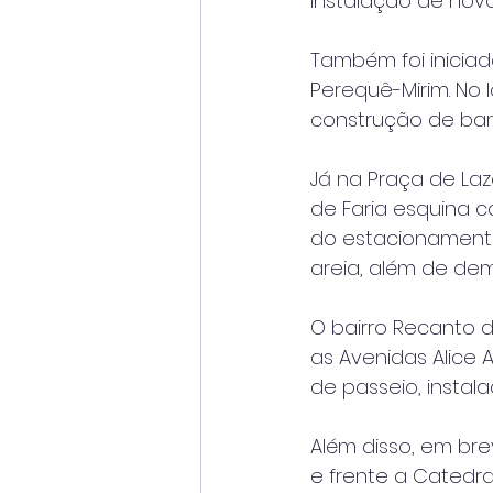
instalação de novo
Também foi iniciad
Perequê-Mirim. No 
construção de ban
Já na Praça de La
de Faria esquina c
do estacionamento
areia, além de de
O bairro Recanto 
as Avenidas Alice 
de passeio, instal
Além disso, em bre
e frente a Catedral