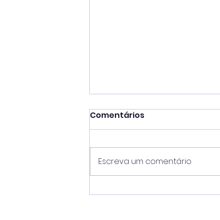
Comentários
Escreva um comentário
Mateus Silva unifica
comando de oito
secretarias e amplia