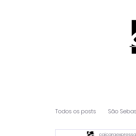
Todos os posts
São Sebas
caicaraexpress
Página2
Itanhaém