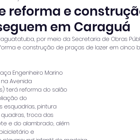
e reforma e construçã
 seguem em Caraguá
raguatatuba, por meio da Secretaria de Obras Públ
forma e construção de praças de lazer em cinco b
raça Engenheiro Marino 
a na Avenida
s) terá reforma do salão 
pliação do
s esquadrias, pintura 
s quadras, troca das
te e do alambrado, além 
icicletário e