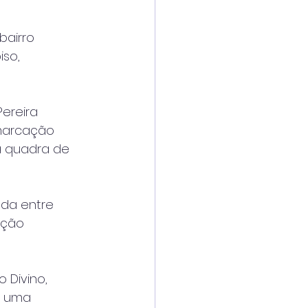
bairro
iso,
ereira
emarcação
a quadra de
ada entre
ução
 Divino,
rá uma