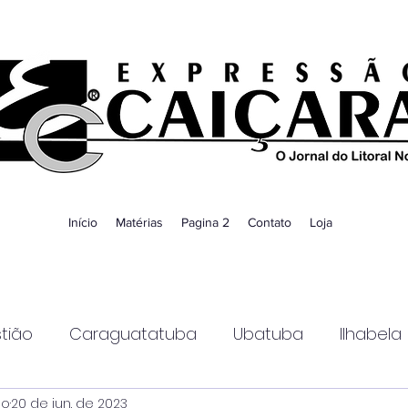
Início
Matérias
Pagina 2
Contato
Loja
tião
Caraguatatuba
Ubatuba
Ilhabela
ao
20 de jun. de 2023
Guaratinguetá