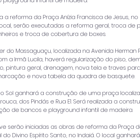
 playground infantil de madeira.
a a reforma da Praça Anízia Francisca de Jesus, no 
local, serão executadas a reforma geral, troca de p
heiros e troca de cobertura de boxes.
zer do Massaguaçu, localizada na Avenida Herman P
om a Irmã Lucila, haverá regularização do piso, d
, pintura geral, drenagem, nova tela e traves par
marcação e nova tabela da quadra de basquete.
do Sol ganhará a construção de uma praça localiz
Arouca, dos Pindás e Rua E1. Será realizada a constr
ação de bancos e playground infantil de madeira.
ve serão iniciadas as obras de reforma da Praça do
 do Divino Espírito Santo, no Indaiá. O local ganha