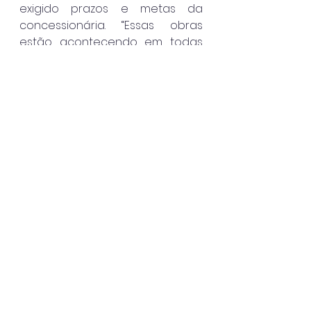
exigido prazos e metas da 
concessionária. “Essas obras 
estão acontecendo em todas 
as regiões da cidade, de norte a 
sul. Acompanhamos cada etapa 
para assegurar que a 
população receba melhorias 
concretas em coleta de esgoto, 
tratamento de água e 
reservação”, afirmou.
Na ocasião, foram assinados 
termos de compromisso para 
serviços nos bairros Bela Vista, 
Marafunda, Vale do Sol e Indaiá, 
que atenderão 1.152 imóveis. As 
ações fazem parte dos 
programas Onda Limpa e Água 
no Litoral Norte, integrados às 