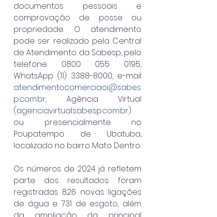
documentos pessoais e 
comprovação de posse ou 
propriedade. O atendimento 
pode ser realizado pela Central 
de Atendimento da Sabesp, pelo 
telefone 0800 055 0195, 
WhatsApp (11) 3388-8000, e-mail 
atendimentocomerciaoi@sabes
p.com.br
, Agência Virtual 
(
agenciavirtual.sabesp.com.br
) 
ou presencialmente no 
Poupatempo de Ubatuba, 
localizado no bairro Mato Dentro.
Os números de 2024 já refletem 
parte dos resultados: foram 
registradas 826 novas ligações 
de água e 731 de esgoto, além 
da ampliação da principal 