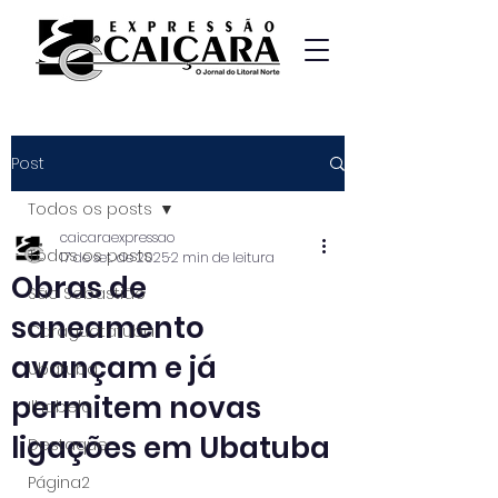
Post
Todos os posts
caicaraexpressao
Todos os posts
17 de set. de 2025
2 min de leitura
Obras de
São Sebastião
saneamento
Caraguatatuba
avançam e já
Ubatuba
permitem novas
Ilhabela
ligações em Ubatuba
Destaque
Página2